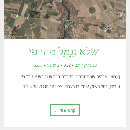
ושלא נִגָּמֵל מהיופי
20 במרץ 2017
0:28
2 תגובות
Gazit
(ערוצון מדהים שמסתתר לו בקרבת הכביש וכובש את לב כל
אורחיו) נחל בשור, שמקורו בערוצי צפון הר הנגב, גולש ליד
קרא עוד ←