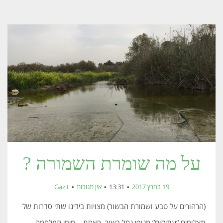
על מה שומרת השמורה ?
19 במרץ 2017
13:31
אין תגובות
Gazit
(הרהורים על טבע ושמורת הבשור) מצויות בידינו שתי סדרות של
תצלומים “עתיקים” מנופי נחל בשור. האחת – מימי המלחמה