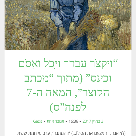
“ויקצֹר עבדך וַיִּכַל ואַָסֹם
וכינס” (מתוך “מכתב
הקוצר”, המאה ה-7
לפנה”ס)
3 במרץ 2017
16:36
תגובה אחת
Gazit
(לא אנחנו המצאנו את הסילוֹ…) ‘ההמתנה’, ערב מלחמת ששת