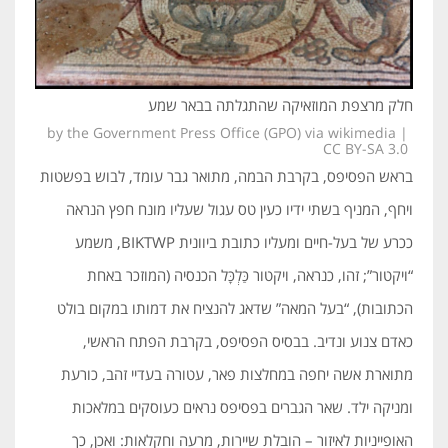
חלק מרצפת המוזאיקה שהתגלתה בבאר שמע
by the Government Press Office (GPO) via wikimedia |
CC BY-SA 3.0
בראש הפסיפס, בקרבת הבמה, מתואר גבר עומד, לבוש בפשטות
ויחף, המניף בשתי ידיו כעין טס עגול שעליו מונח חפץ הנראה
ככרע של בעל-חיים ומעליו כתובת ביוונית BIKTWP, משמע
“ויקטור”; זהו, כנראה, ויקטור כַּלְכָּל הכנסיה (המוזכר באחת
הכתובות), “בעל המאה” שדאג להנציח את דמותו במקום בולט
כאדם צנוע ונדיב. בבסיס הפסיפס, בקרבת הפתח הראשי,
מתוארת אשה יחפה במחלצות פאר, עטורה בעדיי זהב, כורעת
ומניקה ילד. שאר הגברים בפסיפס נראים כעוסקים במלאכות
האופייניות לאיזור – הובלת שיירות, מרעה וחקלאות: ואכן, כך