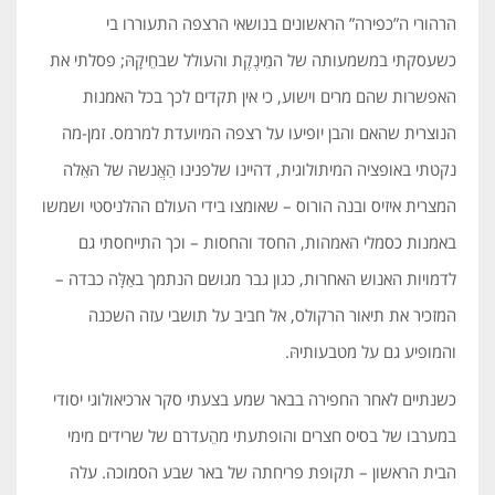
הרהורי ה”כפירה” הראשונים בנושאי הרצפה התעוררו בי
כשעסקתי במשמעותה של המֵינֶקֶת והעולל שבחֵיקָהּ; פסלתי את
האפשרות שהם מרים וישוע, כי אין תקדים לכך בכל האמנות
הנוצרית שהאם והבן יופיעו על רצפה המיועדת למרמס. זמן-מה
נקטתי באופציה המיתולוגית, דהיינו שלפנינו הַאֲנשה של האֵלה
המצרית איזיס ובנה הורוס – שאומצו בידי העולם ההלניסטי ושמשו
באמנות כסמלי האמהות, החסד והחסות – וכך התייחסתי גם
לדמויות האנוש האחרות, כגון גבר מגושם הנתמך באַלָּה כבדה –
המזכיר את תיאור הרקולס, אל חביב על תושבי עזה השכנה
והמופיע גם על מטבעותיהּ.
כשנתיים לאחר החפירה בבאר שמע בצעתי סקר ארכיאולוגי יסודי
במערבו של בסיס חצרים והופתעתי מהֵעדרם של שרידים מימי
הבית הראשון – תקופת פריחתה של באר שבע הסמוכה. עלה