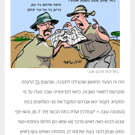
באדיבות ארנון אבני
היה זה הצעד הראשון שהובילני לתובנה, שבעצם
כל
הרצפה
מוקדשת לתאורי האבות, כראוי לטריטוריה שבה פעלו על פי
המקרא: ויקטור הוא אברהם המקבל את פני המלאכים בפת
(המכוּנה עוגה = “עגולה”) ועליה נתח הבשר (יח: 6-7), והוא יחף
וצנוע-לבוש כיאה לאיש-מדבר (או שמא הם הלחם והחמת=נאד
המים שנתן להגר בעת שילוחהּ ?); מתחתיו האחים עֵשָׂו (“איש