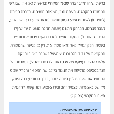
בדעתי שזהו “מדבר באר שבע” המקראי (בראשית כא: 14) שבו,לפי
המסורת המקראית, תעתה הגר, השפחה המצרית, בדרכה הביתה
(למצרים!) לאחר גירושהּ: הכיוון מתאים (מבאר שבע דרך באר שמע,
לעבר מצרים), המרחק מתאים (שעות הליכה מועטות עד ש”כָּלו
המים מן החמת”), המקום מתאים (מדבר) ואף בארות אחדות יש
בשטח, חלקן עתיק מאד (וראו פסוק 19). אין כל מניעה שהמסורת
המקראית על נדודי הגר ובנה ישמעאל נשמרה באיזור וחוזקה
על-ידי הנצרות (שקידשה אז גם את ה”ברית הישנה”). תמונתה של
הגר בפסיפס מדגישה את הניגוד בין לבושה המפואר (הכולל שביס
המסתיר את שערהּ!) לבין היותה יחפה, כדרך הנוודים; בנה היונק
מקושט באצעדות ובצמידי זהב ובידו צעצוע דמוי קשת, להדגמת
תאורו המקראי (פסוק כ).