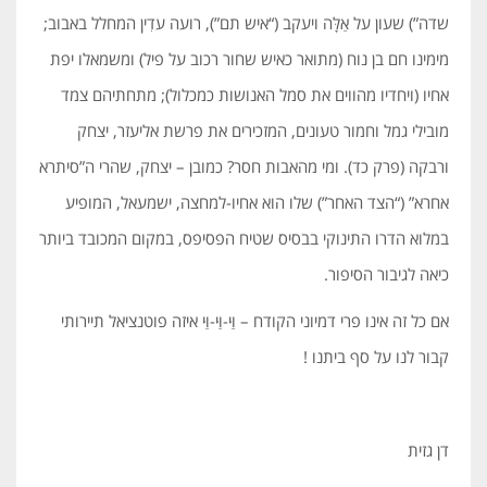
שדה”) שעון על אַלָּה ויעקב (“איש תם”), רועה עדִין המחלל באבוב;
מימינו חם בן נוח (מתואר כאיש שחור רכוב על פיל) ומשמאלו יפת
אחיו (ויחדיו מהווים את סמל האנושות כמכלול); מתחתיהם צמד
מובילי גמל וחמור טעונים, המזכירים את פרשת אליעזר, יצחק
ורבקה (פרק כד). ומי מהאבות חסר? כמובן – יצחק, שהרי ה”סיתרא
אחרא” (“הצד האחר”) שלו הוא אחיו-למחצה, ישמעאל, המופיע
במלוא הדרו התינוקי בבסיס שטיח הפסיפס, במקום המכובד ביותר
כיאה לגיבור הסיפור.
אם כל זה אינו פרי דמיוני הקודח – וַּי-וַּי-וַּי איזה פוטנציאל תיירותי
קבור לנו על סף ביתנו !
דן גזית