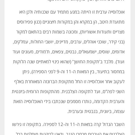
אוכלוסייה ערבית זו הייתה במגע מתמיד עם שכנותיה ולכן היא
מתועדת היטב, הן במקרא והן במקורות חיצוניים (כגון פפירוסים
מצריים ותעודות אשוריות), ומכונה בשמות רבים בהתאם למקור
(בני קידר, שוכני אוהלים, ערבים, מדיינים, יושבי החולות, עמלקים,
אדומים, שוסים, ישמעאלים, נבטים, צפאים, ת’מודים, מעונים ועוד
ועוד). מלבד ב’תקופת החושך’ (שהוא כינוי למאתיים שנה הלוקות
במחסור בתיעוד, בין המאות ה-11 וה-9 לפני הספירה), ניתן
לעקוב אחר אוכלוסייה זו החל מתקופת הברונזה המאוחרת באלף
השני לפה”ס, ועד לתקופה הצלבנית. מהתקופות הרומית-ביזנטית
והערבית הקדומה, נותרו מסמכים שנכתבו בידי האוכלוסייה הזאת
עצמה, ביוונית, בנבטית ובערבית.
השבר הגדול קרה במאות ה-11 וה-12 לספירה. בתקופה זו גירשו
הצלבנים את הערבים מרחבי הנגב, ודאגו לריקנות מוחלטת בכל