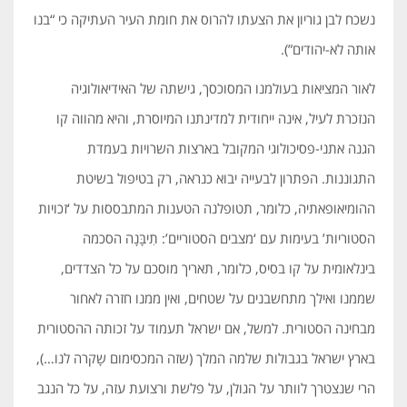
נשכח לבן גוריון את הצעתו להרוס את חומת העיר העתיקה כי “בנו
אותה לא-יהודים”).
לאור המציאות בעולמנו המסוכסך, גישתה של האידיאולוגיה
הנזכרת לעיל, אינה ייחודית למדינתנו המיוסרת, והיא מהווה קו
הגנה אתני-פסיכולוגי המקובל בארצות השרויות בעמדת
התגוננות. הפתרון לבעייה יבוא כנראה, רק בטיפול בשיטת
ההומיאופאתיה, כלומר, תטופלנה הטענות המתבססות על ‘זכויות
הסטוריות’ בעימות עם ‘מצבים הסטוריים’: תִיבָּנָה הסכמה
בינלאומית על קו בסיס, כלומר, תאריך מוסכם על כל הצדדים,
שממנו ואילך מתחשבנים על שטחים, ואין ממנו חזרה לאחור
מבחינה הסטורית. למשל, אם ישראל תעמוד על זכותה ההסטורית
בארץ ישראל בגבולות שלמה המלך (שזה המכסימום שָקרה לנו…),
הרי שנצטרך לוותר על הגולן, על פלשת ורצועת עזה, על כל הנגב