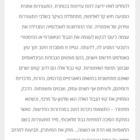
להחליט לאיזו ידיעה לתת עדיפות בכותרת. התעוררות אתנית
המגיעה חיש קל לאלימות, מתחוללת בעיקר בשלבי התעוררות
ופירוק של אימפריה. זוהי ההזדמנות לאוכלוסייה המגדירה את
עצמה כ’עם’ לבקש לעצמה את הגבול הגיאוגרפי או ההיסטורי
ה’טבעי’ המגיע לה, לדעתה. נטייה זו מוסברת היטב תוך עיון
באטלסים חדשים וישנים, בהם מותווים הגבולות הבינלאומיים
שבתוך תחומי האימפריות. קווי גבול אלה הם לרוב קווים ישרים
שאינם מתחשבים בתוואים גיאוגרפיים (כרכסים, נהרות, מדבריות
ודומיהם), ולעיתים אף חוצים עמים, שבטים ומשפחות. הדבק
המחזיק את קווי הגבול האלה הוא שלטון-על מרכזי, וכשהוא
מתפורר – התוצאות ניכרות היטב במהדורות החדשות. כאשר
נמחקת הסיבה למתיחת גבול מלאכותי, מייד מתעוררות בשם
הלאומיות (או הדת או השפה… מחק את המיותר!), תביעות למרחב
מחייה על בסיס גיאוגרפי או היסטורי.