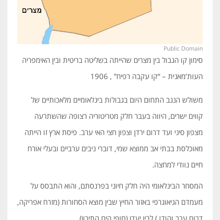
Public Domain
סימון קו הגבול בין מצרים שהייתה בשליטה בריטית ובין האימפריה
העות’מאנית – “קו עקבה רפיח” , 1906
משולש הנגב התחום היום בגבולות בינלאומיים מלאכותיים של
קווים ישרים, היווה בעבר חלק מטריטוריה רצופה שהשתרעה
מצפון סיני ועד דרום ירדן וצפון חצי האי ערב. פיסת ארץ זו הייתה
מאוכלסת בבתי אב ממוצא שמי, דוברי ניבים ערביים ובעלי אורח
חיים נוודי למחצה.
המסחר הבינלאומי היה חלק חיוני בפרנסתם, והוא התבסס על
מעמדם הגיאוגרפי באזור החיץ שבין מוצא הסחורות (מזרח אפריקה,
דרום ערב והודו,) לבין יעדן (חופי הים התיכון).