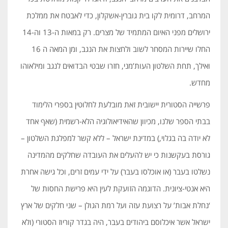
המרחב, דרומית לקו בית גוברין-אשקלון, כדי לאבטח את ממלכת
ירושלים מפני האיום המתמיד של מצרים. רק במאות ה-13 וה-14
החלו שיירות המסחר לשוב ולחצות את הנגב, ומן המאה ה 16
ואילך, תחת השלטון העות’מני, חזרו שבטי הבדואים לנגב ומילאוהו
מחדש.
פרשייה הסטורית יישובית זאת מובלעת לחלוטין בספרי הלימוד
בבתי הספר שלנו, מכיוון שהאידיאולוגיה הלא-רשמית (שאף אחד
לא יודה בה בגלוי,) במדינת ישראל – ללא קשר למפלגת השלטון –
גורסת בעקשנות כי יש להעלים את העובדה שחלקים מהמדינה
נשלטו בעבר (או אוכלסו בעבר) על ידי עמים זרים, וכל גישה אחרת
היא אנטי-ציונית. הדוגמה הזועקת לעין היא פרישת החסות של
‘נחלת אבות’ על רצועת עזה ועל רמת הגולן – שני חלקים של ארץ
ישראל אשר איכלוסם ביהודים בעבר, היה בגדר קוריוז הסטורי (ולא