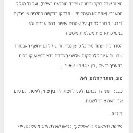
מאזור שדה בוקר ודרומה (מלבד מובלעת באילת), ועל כל הגליל
המערבי. (אתם לא מאמינים? – תבדקו בבקשה במלכים א’ פרקים
ד’ רט’. מדובר כמובן, על שטחים שישבו בהם עברים ולא
בממלכות-חסות משלמות מיסים.)
הסדר כזה יעמוד מול כל טיעון נגדי, וחיש קל גם ייחשף האבסורד
שבו, והוא יוביל למסקנה שלשני הצדדים כדאי למצוא קו בסיס
בתאריך כלשהו, בין 1947 ו 1967…
טוב, מותר לחלום, לא?
נ.ב. : רשימה זו נכתבה לפני לחיצת היד בין יצחק ליאסר, וגם כיום
איני רואה צורך לשנות.
דן גזית.
פורסם לראשונה ב “אשכולון”, בטאון מועצה אזורית אשכול, יוני