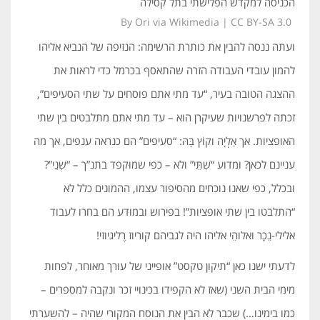
הכניסה למקדש הפלישתי בתל קסילה
By Ori via Wikimedia | CC BY-SA 3.0
ועתה ננסה להבין את כותרת הרשימה: הנזיפה של הנביא אליהו
להמון עובדי העבודה הזרה שהתאסף בכרמל כדי לראות את
ההצגה הטובה בעיר, “עד מתי אתם פוסחים על שתי הסעיפים”,
זכתה לפרשנויות שעיקרן הוא – עד מתי אתם מתלבטים בין שתי
האופציות. אך אַלְיָה וקוֹץ בָּהּ: “סעיפים” הם כנראה ענפים, אך מה
עניינם לכאן? ומדוע “שְׁתֵּי” ולא – כפי שמוּקפד בתנ”ך – “שְׁנֵי”?
ובכלל, כפי שאנו נוכחים מהסיפור עצמו, ההמונים כלל לא
“התלבטו בין שתי אופציות”! בפירוש ובמוּדע הם בחרו לעבוד
אלילי-נֵכָר ואלוהֵי אליהו היה לגביהם קוריוז רֶליגיוזי!
לדעתי ישנו כאן “תיקון טקסט” אופייני של עורך מאוחר, לפחות
מימי הבית השני (שאז לא הקפידו בכינויי זכר ונקבה למספרים –
כמו בימינו…) שכבר לא הבין את הנוסח המקורי שהיה – להשערתי