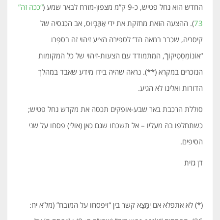
החדש הוא נחל פטיש, כ-9 ק”מ מצפון-מזרח לבאר שמע (
“ככה זה”
73
). ההצעה הזאת מחזקת את ידי אֵוּזֶבְּיוּס, אב הכנסיה של
קיסריה, שכבר במאה הד’ לספירה הציע זיהוי זה בסִפְרו
“אוֹנוֹמַסְטִיקוֹן”, המתמודד עם הצעות-זיהוי של כל המקומות
הנזכרים במקרא (**). נראה שהיה בידו מידע שאבד במהלך
הדורות ואלינו לא הגיע.
סוללת הרכבת באר שבע-אופקים תכסה את מקדש נחל פטיש;
כשתחלפו בהּ מעליו – אל תשכחו שגם כאן (אולי) פסחו על שני
הסיפים.
דן גזית
(*) לא אתפלא אם יִמָּצֵא קשר בין “ויפסחו על המזבח” (מל’א יח: