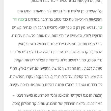
(המקדש הפְּלִשְׁתִּי בנחל פטיש – עוד כמה תובנות)
על הקשרים בין פלשת וחבל הבשור לפי התיאורים המקראיים
והמציאות הארכיאולוגית כבר נכתב בהרחבה במדורנו ב
“ככה זה”
12
; נדגיש כאן רק כי ניכר שלאוכלוסיית החבל היו כנראה קשרים
הדוקים למדי, ולפעמים עד כדי זהוּת, עם אותם פלשתים עלוּמים.
לפני שנים אחדות חשפה הארכיאולוגית פרחיה נחשוני (מעין
הבשור) מקדש פלשתי בלב ישוב בן המאה ה-11 לפנה”ס על גדת
נחל פטיש, סמוך למושב גילת, ב”חפירת הצלה” לקראת הקמת
סוללת רכבת . זהו המקדש הפלשתי החמישי שנחשף בארץ, אחרי
בית שאן, תל קסילה (על גדת הירקון), תל מִקְנֶה (עקרון הפלשתית,
ליד רבדים) ואשדוד ולכולם תכונה בולטת משותפת: כניסה עקיפה.
הֶסְבֵּר: הנכנס למקדשי הלבאנט (מכל הפולחנים) ומֵישיר מבטו –
רואה למולו, בקצה המרוחק של המבנה, את מוקד הפולחן (פסל,