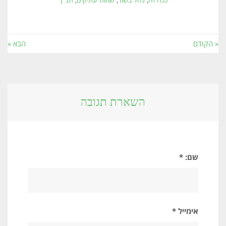
« הקודם
הבא »
השארת תגובה
שם: *
אימייל *