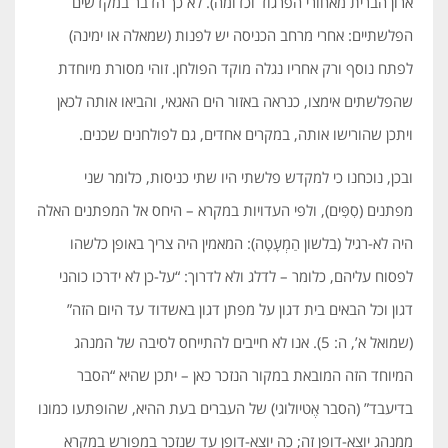
ארון הברית מאחורי הפרגוד וכדומה). לא כך הדבר במקדשים
הפלשתיים: אחרי מרחב הכניסה יש לפנות (שמאלה או ימינה)
לפתח נוסף ורק אחריו נגלה מוקד הפולחן. זוהי מסורת מיוחדת
שהפלשתים אימצו, כנראה באזור הים האגאי, והביאו אותה לכאן
ויתכן שהורישו אותה, במקרים אחדים, גם לפולחנים שכנים.
ובכן, נוכחנו כי למקדש פלשתי היו שתי כניסות, כלומר שני
מפתנים (סִפִּים), ולפי העדויות במקרא – היחס אל המפתנים האלה
היה לא-רגיל (בלשון הַמְעָטָה): המאמין היה צריך באופן כלשהו
לפסוח עליהם, כלומר – לדלג ולא לדרוך: “על-כן לא ידרכו כוהני
דגון וכל הבאים בית דגון על מפתן דגון באשדוד עד היום הזה”
(שמואל א’, ה: 5). אנו לא חייבים להתייחס לסיבה של המנהג
המיוחד הזה המובאת במקור הנזכר כאן – יתכן שהיא “הסבר
בדיעבד” (הסבר אֶטיולוגי) של העברים בעת ההיא, שהופתעו כמונו
ממנהג יוצא-דופן זה; כה יוצא-דופן עד שנזכר במפורש במקרא