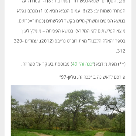
26), הפִּסְחים “שְׂנוּאי-נפש דוד” (שמוּ”ב ה: 8) ו-“ופָּסַח ה’ על
הפתח” (שמות יב: 23) !!! עמוס הנביא מביא (ט 1) מִכְתָּם נפלא
בנושא הסיפים ומשחק-מלים בקשר לפלשתים (כפתור=כרתים,
מוצא הפלשתים לפי המקרא). בנושא הפסיחה – מומלץ לעיין
בספר “האלה הלבנה” מאת רוברט גרייבס (2012), עמודים 320-
312.
(**) מפת מידבא (
“ככה זה” 49
) מבוססת בעיקר על ספר זה.
פורסם לראשונה ב “ככה זה, גיליון-97”