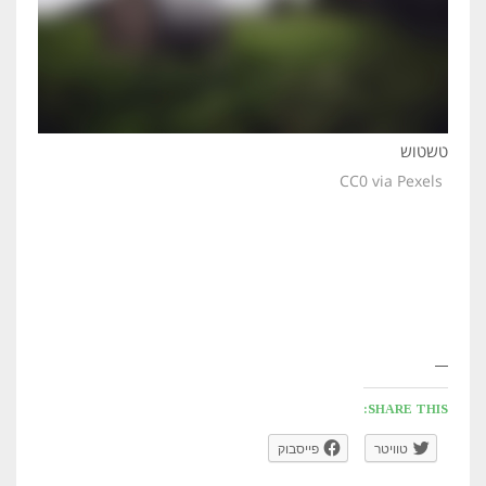
טשטוש
CC0 via Pexels
SHARE THIS:
טוויטר
פייסבוק