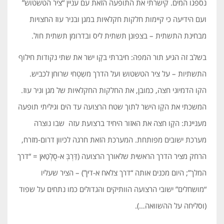
נספגו המים. קישרתי את התופעה הזאת עם עניין “ציר הטשטוש”
ועם הידיעה כי קיימות חלקות חקלאיות במגן ובניר עוז החצויות
מבחינת התשתית – בצפונן תשתית ליס ובדרומן תשתית חול.
בשלב זה הגיע תור המפה: חיברתי בקָו ישר את שתי נקודות חילוף
התשתיות – על ציר הטשטוש ועל הדרך משִטְחי שרוחן לכביש.
הקו הדמיוני חצה, כמובן, את החלקות החקלאיות של מגן וניר עוז.
המשכתי את הקָו הישר לתוך שטח הרצועה עד הים וגיליתי תופעה
מעניינת: הקָו חצה את האזור היחיד ברצועת עזה שבו נוצרה
מערכת ישובים מפותחת. המערכת הזאת חרגה לכיוון דרום-מזרח,
הרחק מציר הדרך הראשית שלאורך הרצועה (דַּרְבְּ א-סֻלְטַאן = “דרך
המלך”; היום מכנים אותה “דרך צלאח א-דין”) – הציר שעליו
“מושחלים” ישובי הרצועה הוותיקים והגדולים כמו נתחים על שפוד
(וסליחה על ההשוואה…).