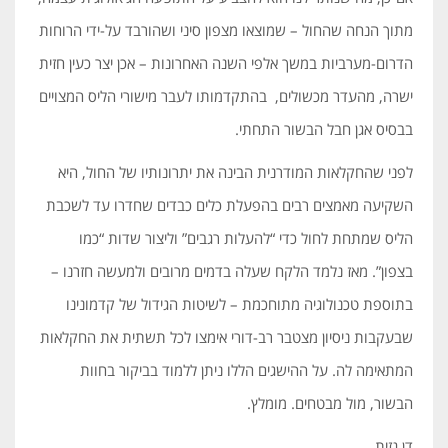
מתוך הנחה שהחול – שמוצאו מצפון סיני ושהורבד על-ידי הרוחות
הדרום-מערביות במשך אלפי השנה האחרונות – אכן יצר כעין חזית
ישרה, מהעדר מכשולים, בהתקדמותו לעבר מישורי הליס המצויים
בבסיס אגן חבל הבשור התחתי.
לפני שהחקלאות המודרנית הבינה את יתרונותיו של החול, היא
השקיעה מאמצים רבים בהפעלת כלים כבדים שחדרו עד לשכבת
הליס שמתחת לחול כדי “להעלות רגבים” וליצור שדות “כמו
בצפון”. מאז נלמד הלקח שעלה בדמים מרובים ולמעשה חזרנו –
בתוספת טכנולוגיה מתוחכמת – לשיטות הגידול של קדמונינו
שבעקבות ניסיון מצטבר רב-דורי אימצו לכל תשתית את החקלאות
המתאימה לה. על ההישגים הללו ניתן ללמוד בביקור בחוות
הבשור, מול מבטחים. מומלץ.
דן גזית