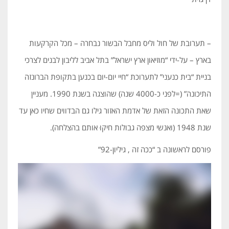
– תערובת של חול וליס מחבל הבשור נבחרה – מכל הקרקעות
בארץ – על-ידי “מוזיאון ארץ ישראל” בתל אביב לליבון לבנים לצרכי
בניית “בית כנעני” לתערוכת “חיי יום-יום בכנען בתקופת הברונזה
התיכונה” (=לפני כ-4000 שנה) שהוצגה בשנת 1990. מעניין
שאת התכונה הזאת של אדמת האזור גילו גם הבדווים שחיו כאן עד
שנת 1948 (ואנשי מצפה גבולות חיקוּ אותם בהצלחה).
פורסם לראשונה ב “ככה זה , גיליון-92”