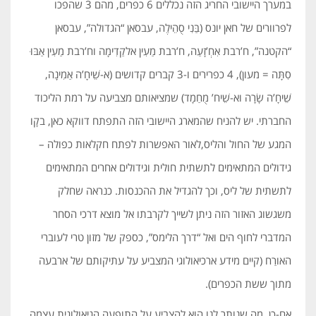
במערך היישובי החריג הזה נכללים 6 כפרים, מהם 3 שהפכו
לפרוורים של חאן יונס (בַּנִי סֻהֵילֶה, עבסאן “הגדולה”, עבסאן
“הקטנה”, ח’רבת אִחְ’זָעַה, ח’רבת מַעִין אלקַדִימָה וח’רבת מַעִין אַבּוּ
סִתָּה = מעון), 4 כפרירים ו-3 קברים קדושים (א-שֵׁיחָ’ה אַמִינָה,
שֵׁיחָ’ה שָׂרָה וא-שֵׁיח’ מֻחַמָד) שמציאותם מצביעה על רמת הליכוד
החברתי. יש להניח שהמארג היישובי הזה התפתח דווקא כאן, בקָו
המגע של החול והליס,לאור האפשרות לפתח חקלאות כפולה –
גידולים המתאימים לתשתית חולית וגידולים אחרים המתאימים
לתשתית של ליס, וכך להגדיל את ההכנסות. כנראה שחלק
משגשוג האזור הזה ניתן לשייך לקרבתו אל מוצא דרכי הסחר
המדברי לחוף הים ואל “דרך הלימס”, כספק של מזון טרי לעוברי
האורַח (קיים מידע ארכיאולוגי המצביע על עתיקותם של ארבעה
מתוך ששת הכפרים).
אם-כן, מה שנותר לנו הוא להצביע על התופעה הגיאולוגית עצמה,