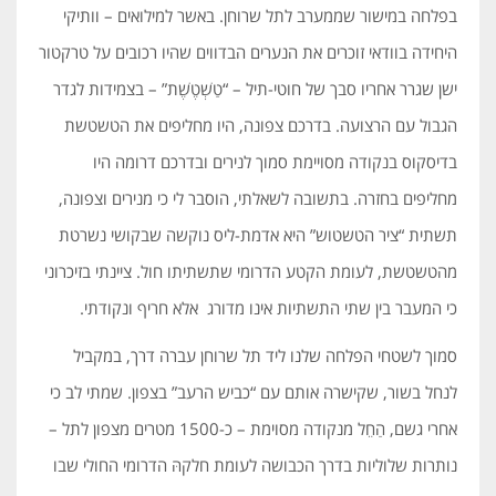
בפלחה במישור שממערב לתל שרוחן. באשר למילואים – וותיקי
היחידה בוודאי זוכרים את הנערים הבדווים שהיו רכובים על טרקטור
ישן שגרר אחריו סבך של חוטי-תיל – “טַשְׁטֶשֶׁת” – בצמידות לגדר
הגבול עם הרצועה. בדרכם צפונה, היו מחליפים את הטשטשת
בדיסקוס בנקודה מסויימת סמוך לנירים ובדרכם דרומה היו
מחליפים בחזרה. בתשובה לשאלתי, הוסבר לי כי מנירים וצפונה,
תשתית “ציר הטשטוש” היא אדמת-ליס נוקשה שבקושי נשרטת
מהטשטשת, לעומת הקטע הדרומי שתשתיתו חול. ציינתי בזיכרוני
כי המעבר בין שתי התשתיות אינו מדורג אלא חריף ונקודתי.
סמוך לשטחי הפלחה שלנו ליד תל שרוחן עברה דרך, במקביל
לנחל בשור, שקישרה אותם עם “כביש הרעב” בצפון. שמתי לב כי
אחרי גשם, הַחֵל מנקודה מסוימת – כ-1500 מטרים מצפון לתל –
נותרות שלוליות בדרך הכבושה לעומת חלקהּ הדרומי החולי שבו