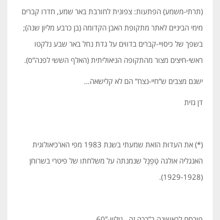
(תרתי-משמע) הפתעות: צפונית לחורבת באר שמע, חדרו קברים
מימי הביניים לאתר מתקופת האבן הקדומה (בן כרבע מליון שנה);
בשפך של כיסויי-קברים בדווים על גדת נחל באר שבע נלקטו
ראשי-חיצים מצור מהתקופה הניאוליתית (האלף הששי לפנה”ס).
ישנם מצבים ש”חיי-נצח” הם לא קלישאה…
דן גזית
(*) את העדוּת הזאת שמעתי בשנת 1983 מפי הארכיאולוגית
האנגליה אולגה טָפְנֶל שנמנתה על משלחתו של פיטרי בשרוחן
(1929-1928).
פורסם לראשונה ב”ככה זה , גיליון-60″