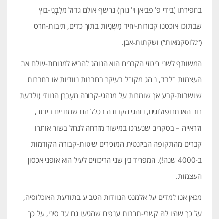
בחפירתו (בידי פ’ פביאן וי’ גורן) נחשף אולם גדול מלִבְנֵי-בוץ
שבתוכו אוכסנו קבורות-יחיד מִשְנִיות בתוך כדים, תיבות-חרס
(“גלוסקמאות”) ושקתות-אבן.
המשותף לשני ריכוזי הקברים הוא הנוהג להביא למנוחת-עולם את
העצמות בלבד, נוהג מקובל בעיקר בחברות נוודיות או בחברות
שיושבות-קבע אך שומרות על מנהגי-קבורה מעָבָרַן הנוודי (ולדעת
רוב האנתרופולוגים, נוהגי הקבורה בכלל הם שמרניים ביותר,
ולראייה – בסקרים שנערכו במישור מזרחה לנחל בשור אותרו
קברים מהתקופה הביזנטית המזכירים שיטות-קבורה הקודמות
ב-4000 שנה!). המפריד בין שני הריכוזים לעיל הוא אופני אכסון
העצמות.
מכאן אנו למדים על אלמנט הנוודות הטבוע בתודעת האוכלוסיה,
על כך שהיו להּ קשרי-תרבות עֲנֵפים שהגיעו גם עד סיני, על כך