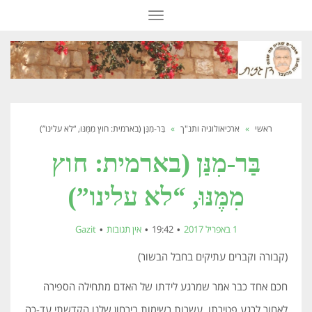
תפריט
ראשי
»
ארכיאולוגיה ותנ"ך
»
בַּר-מִנַּן (בארמית: חוץ מִמֶּנּוּ, “לא עלינו”)
בַּר-מִנַּן (בארמית: חוץ
מִמֶּנּוּ, “לא עלינו”)
1 באפריל 2017
19:42
אין תגובות
Gazit
(קבורה וקברים עתיקים בחבל הבשור)
חכם אחד כבר אמר שמרגע לידתו של האדם מתחילה הספירה
לאחור לרגע פטירתו. עשרות רשימות בירחון שלנו הקדשתי עד-כה