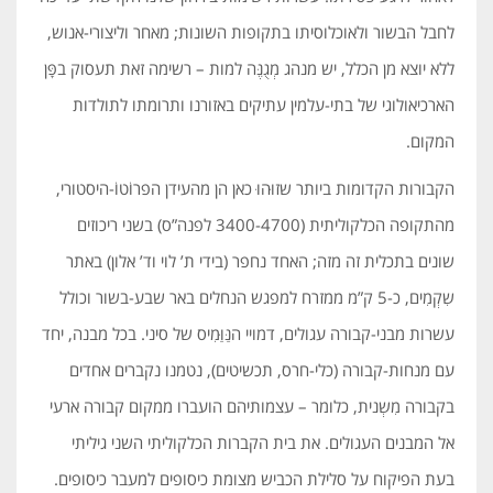
לחבל הבשור ולאוכלוסיתו בתקופות השונות; מאחר וליצורי-אנוש,
ללא יוצא מן הכלל, יש מנהג מְגֻנֶּה למות – רשימה זאת תעסוק בפָּן
הארכיאולוגי של בתי-עלמין עתיקים באזורנו ותרומתו לתולדות
המקום.
הקבורות הקדומות ביותר שזוּהוּ כאן הן מהעידן הפרוֹטוֹ-היסטורי,
מהתקופה הכלקוליתית (3400-4700 לפנה”ס) בשני ריכוזים
שונים בתכלית זה מזה; האחד נחפר (בידי ת’ לוי וד’ אלון) באתר
שִקְמִים, כ-5 ק”מ ממזרח למפגש הנחלים באר שבע-בשור וכולל
עשרות מבני-קבורה עגולים, דמויי הנַּוַּמִיס של סיני. בכל מבנה, יחד
עם מנחות-קבורה (כלי-חרס, תכשיטים), נטמנו נקברים אחדים
בקבורה מִשְנית, כלומר – עצמותיהם הועברו ממקום קבורה ארעי
אל המבנים העגולים. את בית הקברות הכלקוליתי השני גיליתי
בעת הפיקוח על סלילת הכביש מצומת כיסופים למעבר כיסופים.