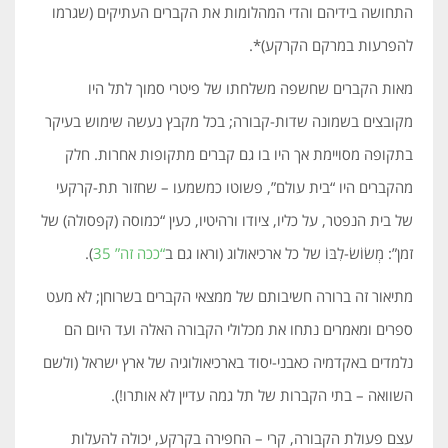
התחושה בידיהם והדי המהלומות את הקברים העתיקים (שגרמו
להפרעות במרקם הקרקע)*.
מאות הקברים שחשפה משלחתו של פיטרי סמוך לתל היו
מקובצים בשמונה שדות-קבורה; בכל מקבץ נעשה שימוש בעיקר
בתקופה מסויימת אך היו בו גם קברים מתקופות אחרות. חלק
מהקברים היו “בית עולם”, פשוטו כמשמעו – שחזור תת-קרקעי
של בית הנפטר, על כליו, ציודו ורהיטיו, כעין “כמוסה (קפסולה) של
זמן”: מְשׂוֹשׂ-לִבּוֹ של כל ארכיאולוג (וראו גם ב
“ככה זה” 35
).
מתיאור זה ברורה חשיבותם של ממצאי הקברים בשרוחן; לא מעט
ספרים ומאמרים נתחו את מכלולי הקבורה האלה ועד היום הם
נלמדים באקדמיה כאבני-יסוד בארכיאולוגיה של ארץ ישראל (ולשם
השוואה – בתי הקברות של תל גמה עדיין לא אותרו!).
עצם פעולת הקבורה, קרי – החפירה בקרקע, יכולה להעלות