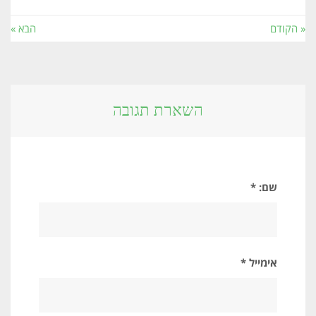
« הקודם
הבא »
השארת תגובה
שם: *
אימייל *