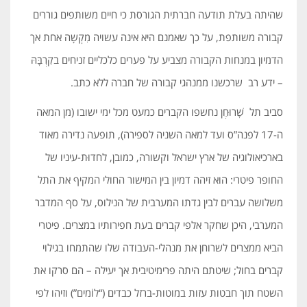
שהיתה בעלת תודעה חברתית הגורסת כי חיים משותפים גוררים
קבורה משותפת, על כך שאמנם היא אינה עשויה מִקְשָה אחת אך
הדמיון במנחות הקבורה מצביע על פערים כלכליים זניחים בקִרְבָּהּ
– ידע רב שרכשנו ממנהגי קבורה של חברה ללא כתב.
סביב תל שָׁרוּחֶן נחשפו הקברים כמעט מכל ימי ישובו (מן המאה
ה-17 לפנה”ס ועד למאה השניה לספירה), תופעה נדירה מאוד
בארכיאולוגיה של ארץ ישראל וקשורה, כמובן, לחדוּת-עיניו של
החופר פיטרי: הוא זיהה דמיון בין המישור החולי המקיף את התל
משלושה עברים לבין גדתו המערבית של הנילוס, על סף המדבר
המערבי, היכן שחקר אלפי קברים בעת חפירותיו במצרים. פיטרי
הביא ממצרים לשרוחן את מנהלי-העבודה שלו שהתמחו בגילוי
קברים בחול; שיטתם היתה פרימיטיבית אך יעילה – הם סרקו את
השטח תוך חבטות עזות במוטות-ברזל כבדים (“לוֹמים”) וזיהו לפי