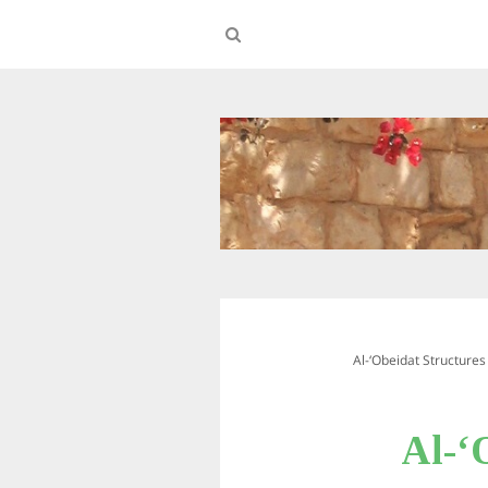
Al-‘Obeidat Structure
Al-‘