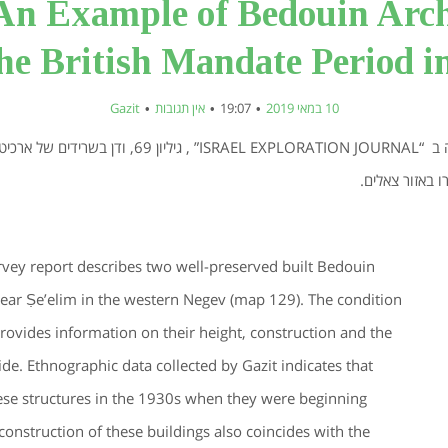
An Example of Bedouin Arch
he British Mandate Period in
10 במאי 2019
19:07
אין תגובות
Gazit
מאמר שפורסם לאחרונה ב “ISRAEL EXPLORATION JOURNAL” , גיליון
באזור צאלים.
urvey report describes two well-preserved built Bedouin
near Ṣe’elim in the western Negev (map 129). The condition
provides information on their height, construction and the
ide. Ethnographic data collected by Gazit indicates that
hese structures in the 1930s when they were beginning
construction of these buildings also coincides with the