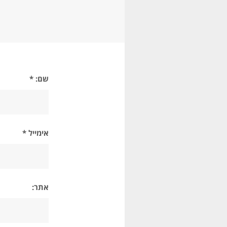
שם: *
אימייל *
אתר: