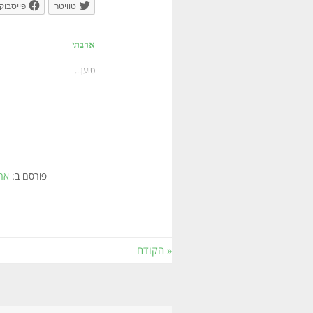
טוויטר
פייסבוק
אהבתי
טוען...
פורסם ב:
ארכ
« הקודם