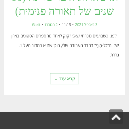
שנים של תאורה פנימית)
3 באפריל 2021
11:13
2 תגובות
Gazit
לפני כשבועיים נזכרתי שאני זקוק לאחד מהספרים הספוּנים בארון
של ה”כּל-מִינֵי” בחדר העבודה שלי, היכן שהוא במדור העליון.
גררתי
קרא עוד ←
גלילה
לראש