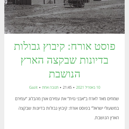
פוסט אורח: קיבוץ גבולות
בדיונות שבקצה הארץ
הנושבת
10 באפריל 2021
21:45
תגובה אחת
Gazit
שמחים מאד לארח ב”אבני גזית” את עמירם אורן מהבלוג “עמירם
במשעולי ישראל” בפוסט אורח: קיבוץ גבולות בדיונות שבקצה
הארץ הנושבת.