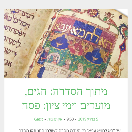
מתוך הסדרה: חגים,
מועדים וימי ציון: פסח
5 במרץ 2019
9:50
אין תגובות
Gazit
על “הא לחמא עניא” כל העדה מסבה לשולחן החג וּזקן הסדר