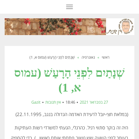
תפריט
ראשי
»
גאוגרפיה
»
שְׁנָתַיִם לִפְנֵי הָרָעַשׁ (עמוס א, 1)
שְׁנָתַיִם לִפְנֵי הָרָעַשׁ (עמוס
א, 1)
27 בפברואר 2021
18:46
אין תגובות
Gazit
(במלאת חצי-יובל לרעידת האדמה הגדולה בנגב, 22.11.1995)
היה זה בוקר סתווי רגיל. כהרגלי, הגעתי למשרדי רשות העתיקות
בעומר לפני השעה שש (ושוב פתחתי אותם ראשון…), כדי להספיק