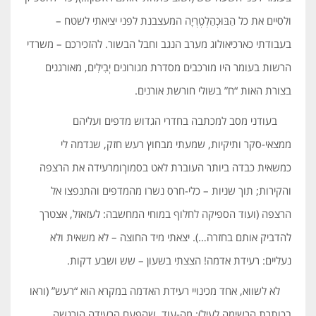
ולסיים את כל הַבּוּכְהַלְטֶרְיָה המעצבנת לפני יציאתי לשטח –
בעבודתי כארכיאולוג מערב הנגב וחבל הבשור. להזכירכם – משרדי
הרשות בעומר היו מורכבים מסדרת מגורונים יְבִילִים, מאורגנים
בצורת האות “ח” בשולי חורשת אורנים.
בעודני מסב למכתבה בחדרי הגדוש מדפים ועליהם
ממצאי-סקר ותיקיות, שמעתי מבחוץ רעש חזק, שנדמה לי
כמשאית כבדה ביותר העוברת לאט בסמוךומרעידה את הרצפה
והקירות; תוך שניות – כלי-חרס נשרו מהמדפים והתנפצו אל
הרצפה (ועוד הספיקה לחלוף במוחי המחשבה: לעזאזל, אצטרך
להדביק אותם בחזרה…). יצאתי מיד החוצה – לא משאית ולא
נעליים: רעידת אדמה! הצצתי בשעון – שש ושבע דקות.
לא לשווא, אחד מכינויי רעידת האדמה במקרא הוא “רעש” (וראו
בכותרת הרשימה לעיל); מה-עוד, שהפעם הרעידה הורגשה