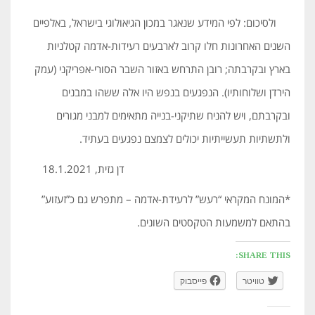
ולסיכום: לפי המידע שנאגר במכון הגיאולוגי בישראל, באלפיים
השנים האחרונות חלו קרוב לארבעים רעידות-אדמה קטלניות
בארץ ובקרבתה; רובן התרחש באזור השבר הסורי-אפריקני (עמק
הירדן ושלוחותיו). הנפגעים בנפש היו אלה ששהו במבנים
ובקרבתם, ויש להניח שתיקני-בנייה מתאימים למבני מגורים
ולתשתיות תעשייתיות יכולים לצמצם נפגעים בעתיד.
דן גזית, 18.1.2021
*המונח המקראי “רעש” לרעידת-אדמה – מתפרש גם כ”זעזוע”
בהתאם למשמעות הטקסטים השונים.
SHARE THIS:
טוויטר
פייסבוק