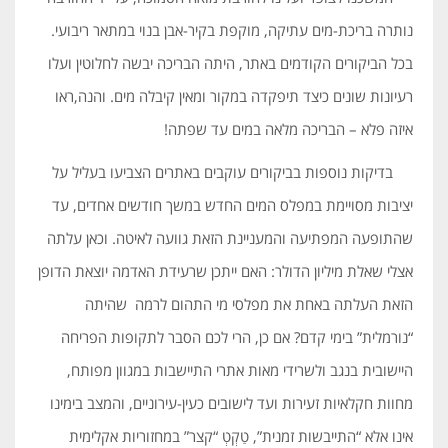
נותרה בריכת-מים עתיקה, מוקפת בקיר-אבן בנוי במתאר ריבועי.
בכל הביקורים הקודמים באתר, היתה הבריכה יבשה לחלוטין ועלו
רעיונות שונים כיצד תיפקדה במקור ומאין קיבלה מים. והנה,ראו
איזה פלא – הבריכה מלאה במים עד שפתה!
בדיקות נוספות בביקורים עוקבים באתרים הצביעו בעליל על
יציבות מסויימת במפלס המים החדש במשך חודשים אחדים, עד
שהתופעה המפתיעה והמעניינת הזאת גוועה לאיטה. וכאן עלתה
אצלי שאלת מיליון הדולר: האם ייתכן שרעידת האדמה יוצאת הדופן
הזאת העלתה באחת את מפלסי מי התהום לרמה שהיתה
“נורמלית” בימי קדם? אם כן, הרי לכם הסבר לתקופות הפריחה
היישובית בנגב ולשרידי מאות אתרי התיישבות במגוון מפותח,
מחוות חקלאיות זעירות ועד לישובים כעין-עירוניים, והמצב בימינו
אינו אלא “התייבשות זמנית”, טַקְטְ “קצר” במחזוריות אקלימית