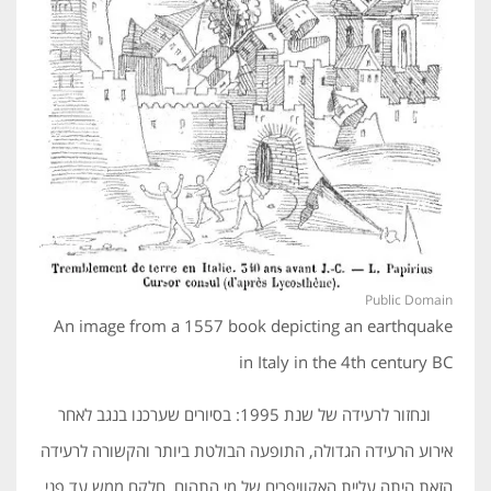
Public Domain
An image from a 1557 book depicting an earthquake
in Italy in the 4th century BC
ונחזור לרעידה של שנת 1995: בסיורים שערכנו בנגב לאחר
אירוע הרעידה הגדולה, התופעה הבולטת ביותר והקשורה לרעידה
הזאת היתה עליית האֶקְוויפֶרים של מי התהום, חלקם ממש עד פני