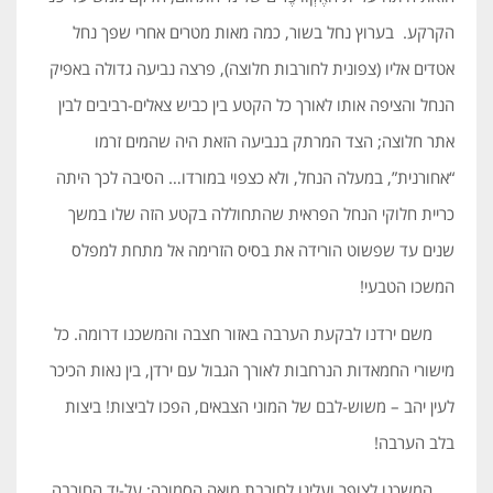
הקרקע. בערוץ נחל בשור, כמה מאות מטרים אחרי שפך נחל
אטדים אליו (צפונית לחורבות חלוצה), פרצה נביעה גדולה באפיק
הנחל והציפה אותו לאורך כל הקטע בין כביש צאלים-רביבים לבין
אתר חלוצה; הצד המרתק בנביעה הזאת היה שהמים זרמו
“אחורנית”, במעלה הנחל, ולא כצפוי במורדו… הסיבה לכך היתה
כריית חלוקי הנחל הפראית שהתחוללה בקטע הזה שלו במשך
שנים עד שפשוט הורידה את בסיס הזרימה אל מתחת למפלס
המשכו הטבעי!
משם ירדנו לבקעת הערבה באזור חצבה והמשכנו דרומה. כל
מישורי החמאדות הנרחבות לאורך הגבול עם ירדן, בין נאות הכיכר
לעין יהב – משוש-לבם של המוני הצבאים, הפכו לביצות! ביצות
בלב הערבה!
המשכנו לצופר ועלינו לחורבת מואה הסמוכה; על-יד החורבה