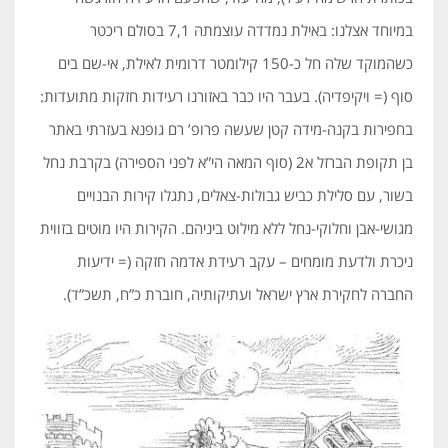
במיוחד אצלנו: באילת נמדדה עוצמתה 7,1 בסולם ריכטר
כשהמוקד שלה חל כ-150 קילומטר דרומית לאילת, אי-שם בים
סוף (= ויקיפדיה). בעבר היו כבר באזורנו רעידות חזקות מתועדות:
בחפירות בקנה-מידה קטן שעשה פרופ’ רם גופנא בעזרתי באתר
בן תקופת הברזל א2 (סוף המאה הי”א לפני הספירה) בקרבת נחל
בשור, עם סלילת כביש גבולות-צאלים, נתגלו קירות הבנויים
מגושי-אבן וחלוקי-נחל ללא מילוט ביניהם. הקירות היו מוּטים בזווית
ניכרת ולדעת מומחים – עקב רעידת אדמה חזקה (= ידיעות
החברה לחקירת ארץ ישראל ועתיקותיה, חוברת כ”ח, תשכ”ד).