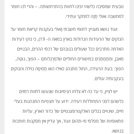
טבעית שמסיבה כלשהי זכינו לחוות בהתרחשותה. – והרי לנו חומר
למחשבה ואולי תֶזָה למחקר עתידי.
ועוד נושא מעניין: לתוּמי חשבתי (אולי בעקבות קריאת חומר על
הנזקים של הרעידות הגדולות בארץ במאה ה- 19), כי נזקי רעידות
האדמה מתרבים ככל שעולים בגובהם של רכסי ההרים, הבנויים
מאבן, ומתְמַתְנים במישורים החוליים שלמַרְגְלותם – הפוּך, גוּטֶה,
הפוּך: בעת הרעידה, החול מתנהג כאילו הוא תְמִיסָה נזילה והנזקים
בעקבותיה עולים.
יש לציין, כי עד כה לא צלחו הניסיונות שנעשו לחזות רמזים
כלשהם לפני התחוללות רעידה. ידוע על תצפיות התנהגות בעלי
חיים, שינויים בגלים האלקטרומגנטיים של כדור הארץ, עליות
פתאומיות של מפלסי מי-תהום ועוד, אך עדיין אין מסקנות חותכות
בנושא.