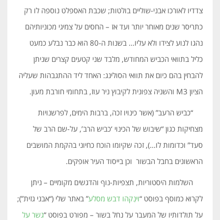
צדדיו לאורכו אבני-שוליים בולטות; שכבת האספלט נוספה לו רק
כתריסר שנים מאוחר יותר ועד אז – החסים על צמיגי מכוניותיהם
נהגו לנוע לצידו ולא עליו… בשנות ה-80 הוא כבר נבלע כמעט
כליל בתוואי הכביש המחודש, מלבד שני קטעים קצרים שניתן
להבחין בהם כיום את תוואי הסולינג: האחד ליד ההתגבהות שעליה
הציון M3 והשניה צפונית לקיבוץ ניר עוז, בתחומי חורבת מעון.
“כביש הרעב” (אשר כינויו זכה, ברבות הימים, לפרשנויות
מצחיקות כגון “שיבוש של הכינוי ‘כביש הרב’, על-שם הרב של
סעד” וכדומות לו…), זכה שקיומו הוכח כחיוני בהקמת המושבים
הראשונים בחבל הבשור וכן בייסוד העיר אופקים.
השלמות היסטוריות, תצפיות-נוף והדגשים מקומיים – ניתן
לקרוא כמוסף בפוסט “
וינִקהו דבש מסלע
” באתר שלי (“אבני גזית”);
על תולדותיו של המעבר על נחל בשור – מפורט בפוסט “
גשר על