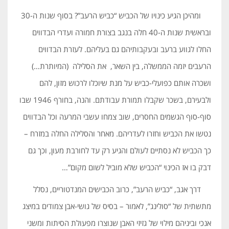
ומהיכן הגיע כינויו של הכביש “כביש הרעב”? בסוף שנות ה-30
ובראשית שנות ה-40 חלה בנגב בצורת חמורה ועדרי הבדווים
החלו לגווע ברעב ובעקבותיהם גם בעליהם. לעזרת הבדווים
הרעבים יזמה הממשלה, בין השאר, את הסלילה (המיותרת…)
ושכרה אותם כפועלי-כביש על מנת שיוכלו לרכוש מזון, להם
ולבעירם, בשכר שקבלו תמורת עבודתם. והנה, בחורף 1946 שבו
סוף-סוף הגשמים החסרים, שוב צמחו עשבי המרעה וכל הבדווים
נטשו את הכביש וחזרו לעדריהם. מאחר והסלילה החלה במזרח –
כך הכביש לא נסתיים לעולם והגיע רק עד לחורבת מעון, וכך גם
דבק בו אז הכינוי “הכביש שלא מוביל לשום מקום”…
דרך אגב, “כביש הרעב”, כרוב הכבישים המנדטוריים, נסלל
מתשתית של “סולינג”, לאמור – בסיס של גושי-אבן צמודים במיצג
אנכי וביניהם מילוי של גזיזי האבן שנוצרו מפעולת הסיתות ומשני