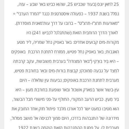
25 לחאן יונס (בעוד שכביש 25, שהוא כביש באר שבע – עזה,
נסלל בשנת 1937 – כפעולה איסטרטגית כנגד “המרד הערבי” =
“מאורעות תרצ”ו-תרצ”ט” – ברובו על דרך עות’מאנית מוסדרת).
לאורך הדרך הרוחבית הזאת (שתתגלגל לכביש 241) היו
מקורות-מים קבועים אחדים: באר באפיק נחל שמריה, ליד מטע
האגבות; באר באפיק נחל פטיש, ממזרח לתחנת הרכבת באופקים
– היא בִּיר בּוּרֵקִי (“באר המצודה” בערבית משובשת, עקב קרבתה
למצד על גבעה סמוכה); קבוצת בורות-מים ובאר בחורבת פטיש,
מערבית לתחנת הרכבת באופקים; נביעות עין שלאלה – היום
עין-בשור אשר בפארק אשכול ובאר שופעת בחורבת מעון – היא
בִּיר מַעִין. כביש הרעב המקורי, החולף על-פני מישורי חבל הבשור,
הוא מטיבו כמעט ישר לכל אורכו מלבד פיתול חזק אחד החובק את
מידרונהּ של התגבהות בדרכו, היום סמוך לכניסה אל מושב מסלול,
מערבית לו. על פסגת ההתגבהות הזאת הוקמה בשנת 1922