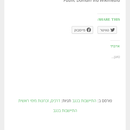
Public Domain Via Wikimedia
SHARE THIS:
טוויטר
פייסבוק
אהבתי
טוען...
פורסם ב:
התיישבות בנגב
תגיות:
דרכים
,
זכרונות מימי ראשית
התיישבות בנגב