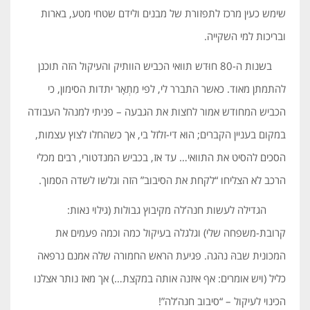
שימש כעין מרכז לתפזורת של מבנים ולידם שטחי מטע, בארות
ובריכות למי השקייה.
בשנות ה-80 חוּדש תוואי הכביש הוותיק והעיקול הזה תוכנן
להתמתן מאוד. כאשר התברר לי, לפי מִתְאָר יתדות הסימון, כי
הכביש המחודש אמור לחצות את הגבעה – פניתי למנהל העבודה
במקום בעניין הקברים; הוא די-זלזל בי, אך כשהחלו לצוץ עצמות,
הסכים להסיט את התוואי… עד אז, בכביש המנדטורי, רבים מכלי
הרכב לא הצליחו “לקחת את הסיבוב” הזה וגלשו לשדה הסמוך.
הגדילה לעשות חנה’לה מקיבוץ גבולות (גילוי נאות:
קרובת-משפחה שלי) וגלגלה בעיקול כמה וכמה פעמים את
המכונית שבהּ נהגה. פגיעת הראש החמורה שלה אמנם נרפאה
כליל (ויש אומרים: אף איזנה אותה במקצת…) אך מאז נותר אצלנו
הכינוי לעיקול – “סיבוב חנה’לה”!