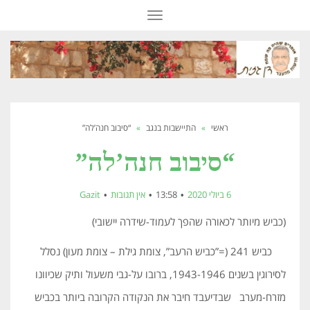
תפריט
ראשי
»
התיישבות בנגב
»
“סיבוב חנה’לה”
“סיבוב חנה’לה”
6 ביולי 2020
13:58
אין תגובות
Gazit
(כביש מיותר לכאורה שהפך לעמוד-שידרה יישובי)
כביש 241 (=”כביש הרעב”, צומת גילת – צומת מעון) נסלל
לסירוגין בשנים 1943-1946, ברובו על-גבי משעול ותיק שכיוונו
מזרח-מערב שבדיעבד חיבר את הנקודה הקרובה ביותר בכביש