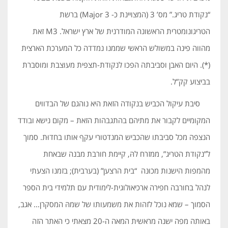
“נקודת טריג.” מס’ 3 (המצויינת כ- Major 3) ברשת
הטריגונומטרית הראשונה המודרנית של ארץ ישראל. M3 זאת
מהווה פינה במשולש הראשי שממנו נמדדה כל המערכת הארצית
(*). היום האבן וסביבתה הפכו לנקודת-תצפית מעוצבת ומוסברת
בביצוע קק”ל.
סיבת עיקול הכביש בנקודה הזאת היא נוהגם של הבדווים
המקומיים לקבור את מתיהם בהתגבהות הזאת – מקום נישא ובודד
הנצפה מכל סביבתו שהכביש המנדטורי עקף אותו בחדוּת. סמוך
ל”נקודת הטריג”, ממזרח להּ, קיימת חורבת מבנה שבאחת
מהמפות הישנות מכוּנה “בית הרצען” (בערבית); בזמנו הצעתי
לנהל בחורבה חפירה ארכיאולוגית-לימודית עם תלמידי בית הספר
הסמוך – שמא נוכל לזהות את משמעותו של שמהּ המסקרן… אגב,
באותה מפה ישנה מראשית המאה ה-20 מצאתי כי האתר הזה