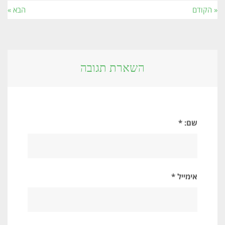
« הקודם
הבא »
השארת תגובה
שם: *
אימייל *