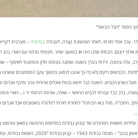
תוך הספר “חבל הבשור”
בפלוג’ה
– מערבית לקריית
אלפי דונם). הבסיס שלנו היה אז במושב שחר. תפסתי טרמפ עם הארי, נהג 
רב, עלה צפונה. ירדתי בערך בשעה שמונה בצומת חלץ והמתנתי לאיסוף – שהוב
לטת. הכבישים ריקים (לא כל-כך אהבו לנסוע בחושך עקב המסתננים ששרצו אז
מעל גשרון הכביש. השעה כבר תשע (בטח אוכלים ארוחת ערב ותיכף אברום יג
רה. בלב כבד עברתי לכביש הראשי – וואלה, אורות! הרמתי יד ו… הארי והמשא
ותך, החבר’ה, מה? בוא הביתה!” למחרת חזרתי לפלוג’ה באוטובוס אבל אברום כ
…
לות משאית המרצדס של קיבוץ גבולות במלחמת ההתשה בסואץ פורסמו ב
ולות 1943 – קבוץ גבולות 2020″, הוצאת גבולות, עמודים 40-41.