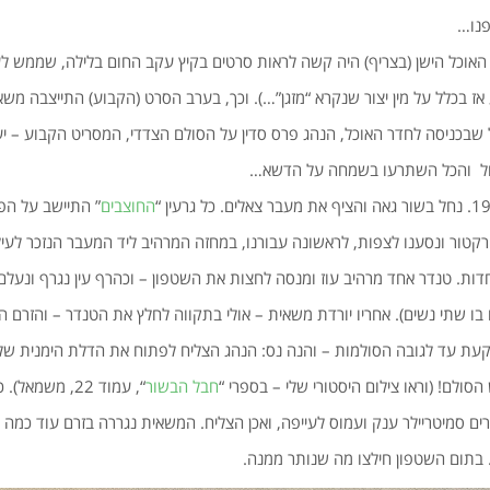
פנו…
 הישן (בצריף) היה קשה לראות סרטים בקיץ עקב החום בלילה, שממש לעג
ז בכלל על מין יצור שנקרא “מזגן”…). וכך, בערב הסרט (הקבוע) התייצבה משאי
שבכניסה לחדר האוכל, הנהג פרס סדין על הסולם הצדדי, המסריט הקבוע – י
ל והכל השתרעו בשמחה על הדשא…
החוצבים
” התיישב על הפ
רקטור ונסענו לצפות, לראשונה עבורנו, במחזה המרהיב ליד המעבר הנזכר לעי
חדות. טנדר אחד מרהיב עוז ומנסה לחצות את השטפון – וכהרף עין נגרף ונעלם
ו בו שתי נשים). אחריו יורדת משאית – אולי בתקווה לחלץ את הטנדר – והזרם 
קעת עד לגובה הסולמות – והנה נס: הנהג הצליח לפתוח את הדלת הימנית של
הסולם! (וראו צילום היסטורי שלי – בספרי “
חבל הבשור
“, עמוד 22, מש
רים סמיטריילר ענק ועמוס לעייפה, ואכן הצליח. המשאית נגררה בזרם עוד כמה
בתום השטפון חילצו מה שנותר ממנה.