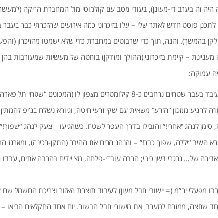
היה זה בערב די-מעונן), בעודי מסב עם קולמוסי מול המחברת הריקה (למעש
ה לתכנן פוסט חדש לאתר שלי – עלו בזיכרוני כמה אירועים שהזכרתי כבר בעבר
לקן בהמשך). והנה, תוך כדי שרבוטים במחברת כדי שלא ישמטו מהזיכרון (וה
עניינת – קיימת בזיכרוני (ההולך ומזדקן) בוחטה של מעשיות שמעורבות בהן 
יה עמוקה:
עיבד בעבר שטחים נרחבים כ-8 קילומטרים מצפון לו (המכונים “שטחי ת
רה להגיע ממכון “הזרע” משאית עם שקי זרעי חיטה, וגיורא נשלח בג’יפ להמתין
, סימן לנהג “אחרי!” והובילו בדרך העפר לשטח. כשהגיעו – צעק לנהג “שפוך!
ורא השיב “יללה, שפוך כבר!” – והנהג הרים את ההיבר (התקן-רכינה), ומארגז 
דירה של… גרגרי דשן כימי; הרבה עובדי-פלחה, מצויידים בהרבה אתים, עבדו ה
לי יח”מ (= יישובי חבל מעון) לעיבוד תוצרת האזור וצריכת החשמל שם 
חד שחצה, ממזרח למערב, את מישורי חבל הבשור. יום אחד החקלאים הביאו – 