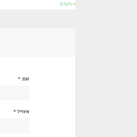
« הקודם
שם: *
אימייל *