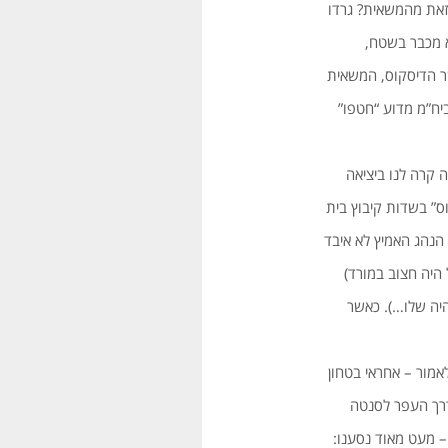
זאת מהמשאית? גרדו
א מכבר בשטח,
ר הדיסקוס, המשאית
יח”מ מדוע “חטפו”
רה לנו ביציאה
ס” בשדות קיבוץ בית
 הנהג האמיץ לא איבד
היה חצוב במורד)
יה שלו…). כאשר
, לאמור – אחראי בטחון
 דרך העפר לסנטה
 מעט מאוד נסענו: