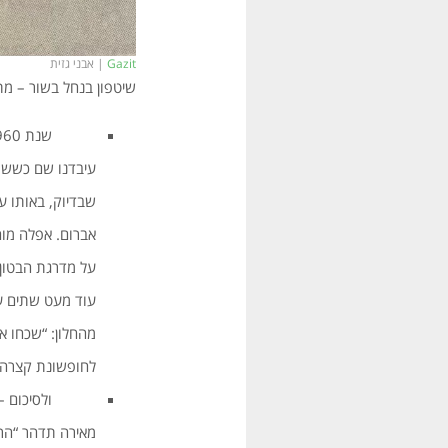
Gazit
| אבני גזית
שיטפון בנחל בשור – מ
שנת 1960. ערב אחד חזרתי, לאחר חופשונת קצרה, לעבודה
עיבדנו שם כששת 
שבדיוק, באותו ע
אברום. אפלה מוח
על מדרגת הבטון 
עוד מעט שתים עש
מהחלון: “שכחו א
לחופשונת קצרה
ולסיכום – עלי
מאירה תדהר “הראשון בנגב” – מצפה גב