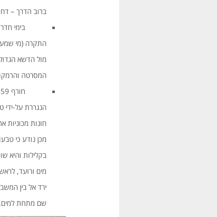
ברוב הדרך – דח
בימי חדר האוכל
התקרה (מי שמע א
מול הדשא הגדול 
המסרטה והרמקו
חורף 1959. נחל בשור גאה והציף את מעבר צאלים. כל גרעין “
הנגררת על-ידי ט
חונות מכוניות א
מכן נודע כי טבע
בקלילות והיא שו
מים ורועד, לראש 
ירד אל בין המשב
שם מתחת למים. 