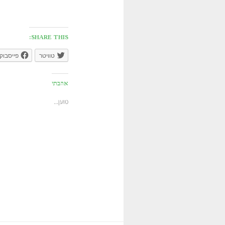
דן גזית,
SHARE THIS:
טוויטר
פייסבוק
אהבתי
טוען...