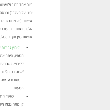
ביום אחד בהיר (למעשה 
וימיני על העכבר) ומנס
משאיות (ואתייחס גם לח
הולכת ומסתברת עובדה מ
מוגשות כאן תוך נוסטלג
קיבוץ גבולות
הסתיו, היתה אמו
לקיבוץ. כשהגיעה
“אתה בטוח?” וגי
בתפזורת ערימה א
הטעות…
כאשר התרבו מפע
קו מתח גבוה מיו