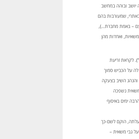
ה יושב ובוהה במחשב
 באתרי, שמעורבות בהם
פעם – באמת מחברת…),
משאיות, ואחדות מהן
ל פארה”). לקראת זריעת
 לה על הכביש סמוך
” והנהג השיב בצעקה
המשאית נשפכה
רבה ימים באיסוף
עלתה, הוקם לשם-כך
על גבי משאית –