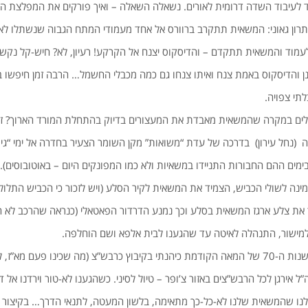
ד לעיבוד השדה דרומית לאורים. נשאלה השאלה – ואיך פורקים את המפלצת ה
תרון גאוני: המשאית תתקרב ברוורס אל אחד מעמודי המתח הגבוה שנשתלו ל
עמוד והמשאית תתקדם – והדיסקוס יצנח אל הקרקע! רעיון, לא? חיש-קל נקש
והדיסקוס באמת צנח ואיתו צנחו גם כמה מכבלי החשמל… הרבה זמן חיפשו ב
י צפויה.
מקרה שהמשאית מאבדת את המעצורים בדיוק בהתחלת המורד הארוך? זה ק
ה (נחל עירון) בדרכה של עדת “משואות” מקן השומר הצעיר בחדרה אל ימי “גיו
בימים ההם החבורות התניידו במשאיות ולא כמו המפונקים היום – באוטובוסים).
ינה לשולי הכביש, הצמיד את המשאית לקיר הסלע (ויש לזכור כי הכביש התלול 
את צלע ארגז המשאית בסלע וכך נמנע הדרדור הפאטאלי (כנראה שהרכב לא ה
מישור, התנהלה לאיטה עד שהגענו לבית אלפא ושם הוחלפה.
בראשית שנות ה-70 של המאה הקודמת כיהנתי בקיבוץ כרבש”צ (מה שכינו פעם מא”ז
ל אירגן לכל הרבש”צים באזור צ’ופר – טיול לסיני. כשהגענו לא-טור וירדנו אל
נו שהמשאית שלנו לא-כל-כך מתאימה, בלשון המעטה, לתנאי הדרך… בקיצור –