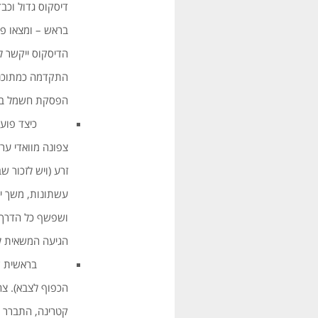
דיסקוס גדול וכב
בראש – ומצאו פ
הדיסקוס ייקשר ל
התקדמה כמתוכנן 
הפסקת חשמל בלת
כיצד פועלים ב
צפונה מוואדי ער
זרע (ויש לזכור ש
עשתונות, משך ימ
ושפשף כל הדרך 
הגיעה המשאית ל
הכפוף לצבא). צה”
קטרינה, התברר ל