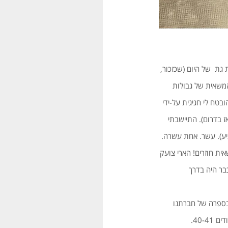
 גת של היום (שכזכור,
המשאית של גבולות
טח לי חגיגית על-ידי
 בדרום). התיישבתי
יע). עשר. אחת עשרה.
ית חוזרים! הארי צועק
בר היה בדרך
ספרה של חברתנו