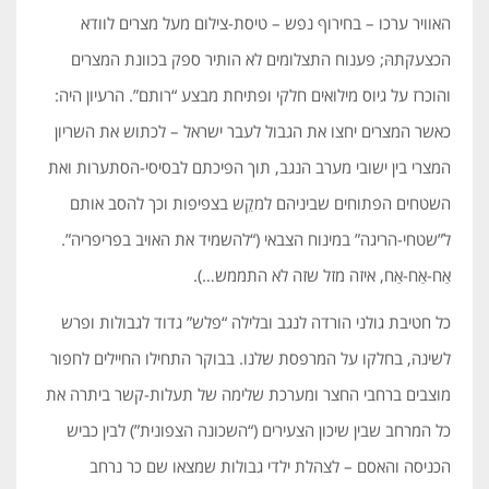
האוויר ערכו – בחירוף נפש – טיסת-צילום מעל מצרים לוודא
הכצעקתהּ; פענוח התצלומים לא הותיר ספק בכוונת המצרים
והוכרז על גיוס מילואים חלקי ופתיחת מבצע “רותם”. הרעיון היה:
כאשר המצרים יחצו את הגבול לעבר ישראל – לכתוש את השריון
המצרי בין ישובי מערב הנגב, תוך הפיכתם לבסיסי-הסתערות ואת
השטחים הפתוחים שביניהם למקֵש בצפיפות וכך להסב אותם
ל”שטחי-הריגה” במינוח הצבאי (“להשמיד את האויב בפריפריה”.
אַח-אַח-אַח, איזה מזל שזה לא התממש…).
כל חטיבת גולני הורדה לנגב ובלילה “פלש” גדוד לגבולות ופרש
לשינה, בחלקו על המרפסת שלנו. בבוקר התחילו החיילים לחפור
מוצבים ברחבי החצר ומערכת שלימה של תעלות-קשר ביתרה את
כל המרחב שבין שיכון הצעירים (“השכונה הצפונית”) לבין כביש
הכניסה והאסם – לצהלת ילדי גבולות שמצאו שם כר נרחב