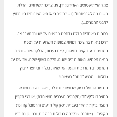
צמד האקליפטוסים האדירים: “דן, אני צריכה לשירותים והדלת
משום-מה לא נפתחת” (ויש להזכיר כי אז תאי השירותים היו מחוץ
למבני המגורים…).
בכוחות מאוחדים הדלת נדחפת מבפנים עד שנוצר מעבר צר,
דרכו נראות בחשיכה דמויות צפופות השרועות על רצפת
המרפסת. עוד קצת דחיפות, קצת גערות, הדלקת-אור – ונגלה
מראה מפתיע: מאות חיילים ישנים, חלקם בשקי-שינה, שרועים על
המרפסות, המדרכות ומעט המדשאות בכל רחבי חצר קיבוץ
גבולות… מבצע “רותם” בעיצומו!
הסיפור התחיל בדיוק שנתיים קודם לכן, כאשר מצרים וסוריה
התאחדו ל”קע”ם” (הקהיליה הערבית המאוחדת), או בפי הקריין
המצרי ב”קול קהיר” בעברית “כאן קול הרע”ם (הרפובליקה וכו’)
מקהיר”… (=תחנה שנקלטה בגבולות בבהירות, וכמו-כן גם רדיו