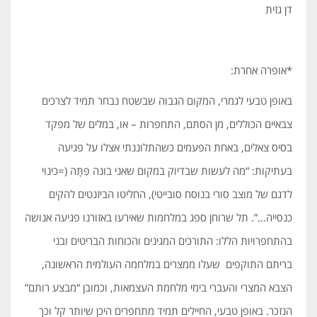
דן גזית
*אופרה אחרת:
באופן טבעי לגמרי, המקום הגבוה שבשטח נבחר תמיד לצרכים
צבאיים הכוללים, מן הסתם, התחפרות – או, במלים של מפקד
בסיס צאלים, באחת הפעמים כשהתלוננתי אצלו על פגיעה
בעתיקות: “מה לעשות שבדיוק במקום שאני בונה פִּתָּה (=כינוי
לדגם של מוצב סורי בנוסח סובייטי), החליטו הביזנטים להקים
כנסייה…”. תל שרוחן ספג במלחמות שאירעו באזורנו פגיעה אנושה
בהתחפרויות הללו: התורכים המגינים והכוחות הבריטים ובני
בריתם התוקפים שעלו ממצרים במלחמה העולמית הראשונה,
הצבא המצרי והעברי בימי מלחמת העצמאות, וכמובן “מבצע רותם”
הנזכר. באופן טבעי, החיילים תמיד מתחפרים היכן שיותר קל וכך