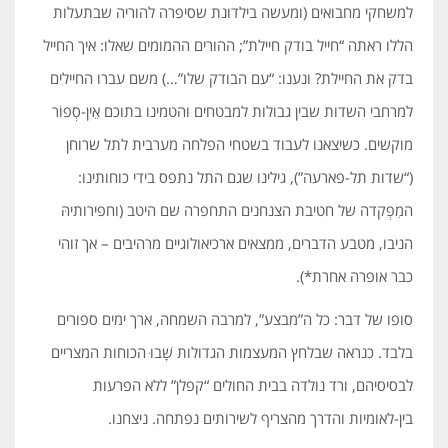
למשחקי מחבואים (ומעשה בילדונת שסיפרה להוריה שבתעלות
הללו ראתה “חייל בודק חיילת”; ההורים ההמומים שאלו: איך החייל
בדק את החיילת? ונענו: “עם הבודק שלו”…) משם עברו החיילים
למרחבי השדות שבין גבולות למבטחים והטמינו בתוכם אֵין-סְפוֹר
מוקשים. כשיצאנו לעבוד בשטחי הפלחה מערבית לתל שרוחן
(“שדות תל-פארעה”), גילינו שגם התל נתפס בידי כוחותינו:
המִפְקדה של חטיבת הצנחנים התחפרה שם היטב (וחפירותיהּ
הניבו, מטבע הדברים, ממצאים ארכיאולוגיים מרהיבים – אך זוהי
כבר אופרה אחרת*).
סופו של דבר: כל ה”מבצע”, למרבה השמחה, ארך ימים ספורים
בלבד. כנראה שבלחץ המעצמות הגדולות שָׁבוּ הכוחות המצריים
לבסיסיהם, ורד נולדה בבית החולים “קפלן” ללא הפרעות
בין-לאומיות והדרך מהצריף לשירותים נפתחה. ניצחנו.