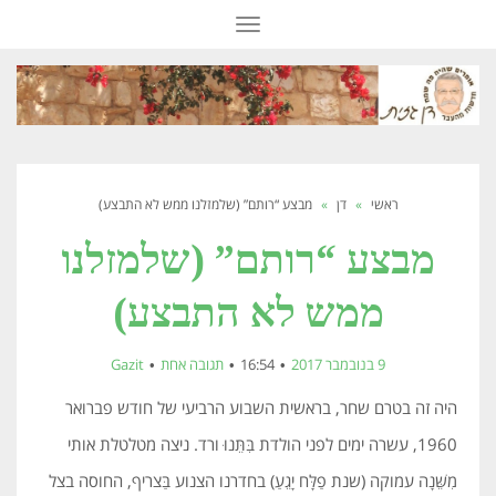
תפריט
ראשי
»
דן
»
מבצע “רותם” (שלמזלנו ממש לא התבצע)
מבצע “רותם” (שלמזלנו
ממש לא התבצע)
9 בנובמבר 2017
16:54
תגובה אחת
Gazit
היה זה בטרם שחר, בראשית השבוע הרביעי של חודש פברואר
1960, עשרה ימים לפני הולדת בִּתֵּנוּ ורד. ניצה מטלטלת אותי
מִשֵּׁנָה עמוקה (שנת פַלָּח יָגֵעַ) בחדרנו הצנוע בַּצריף, החוסה בצל