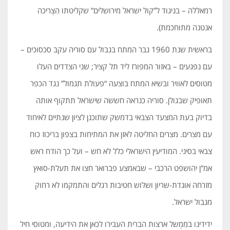
רמאללה – בניגוד ל”קול ישראל מירושלים” שקליטתו הִצְריכה
אנטנה מתוחכמת).
בראשית שנת 1960 גבר המתח בגבול עם סוריה עקב סכסוכים –
עם נפגעים – באזור המפורז ליד תל קציר; שני הצדדים העלו
מטוסים לאוויר ובשיא המתח בוצעה “פעולת תגמול” נגד הכפר
תאופיק שבגולן. סוריה כנראה חששה שישראל תתקוף אותה
בדיוק בעת המצעד הצבאי בדמשק שתוכנן לציון שנתיים לאיחוד
עם מצרים. מצרים החליטה לאזן את המתיחות בצפון בריכוז כוח
צבאי בסיני. המודיעין הישראלי כלל לא חש – ועל כך הודח ראש
אמ”ן יהושפט הרכבי – שבאמצע פברואר חצו את תעלת-סואץ
מזרחה אוגדת-שריון ושלוש חטיבות רגלים והתמקמו לא רחוק
מגבול ישראל.
ידידינו במִמְשל ארצות הברית העבירו לכאן את הידיעה, ומטוסי חיל