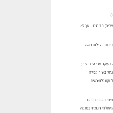
).
גי נהרות קַדְמָנִיִים (בעידן הפליאוקני מתּוֹר השלישון, מלפני 5-2 מליוני שנים) הדומים – אך לא
ונות: הנילוס גואה
יה בעיקר מסלעי משקע
 נחל בשור מכילה
ל וקונגלומרטים
מים; משום-כך הם
יאולוגי הנוכחי במגמה