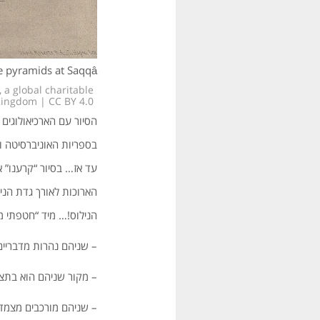
he pyramids at Saqqâ
 a global charitable
Kingdom | CC BY 4.0
הסיור עם הארכיאולוגים ה
בספריות האוניברסיטה ו
עד אז… בסיור “קרענו” א
הארוכות לאורך גדת הנילו
הנילוס!… מיד “חטפתי מ
– שניהם נהרות מדבריים,
– מקור שניהם הוא בתצור
– שניהם מורכבים מצמד מ