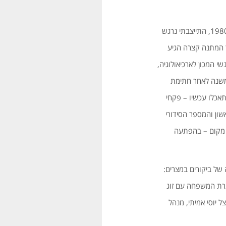
מוקדם בשחרו של יום ששי, ה-29 לפברואר (כן-כן, היתה זאת “שנה מעוברת” בספירה הכללית) בשנת 1980, התייצבתי נרגש
 המתנה קצרה הגיע
 המכון לארכיאולוגיה,
משנה לאחר חתימת
אכלו עכשיו – פקחי
שון והמספר הסידורי
לל כמעט בכל מקום – בהפתעה
א זה, שנמשך 10 ימים, פתחתי בסִדְרה של ביקורים במצרים:
סגרת המשפחה עם זוג
יוסי אמיתי, מנהל