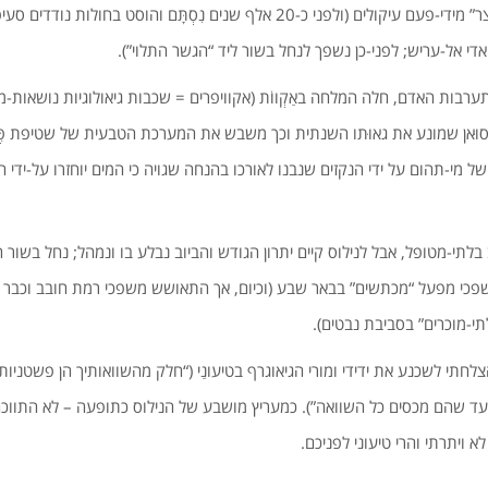
מזרחה) ונחל בשור “מקצר” מידי-פעם עיקולים (ולפני כ-20 אלף שנים נִסְתָּם והוסט בח
אדי אל-עריש; לפני-כן נשפך לנחל בשור ליד “הגשר התלוי”).
רבות האדם, חלה המלחה באַקְווֹת (אקוויפרים = שכבות גיאולוגיות נושאות-מי
ּאן שמונע את גאוּתו השנתית וכך משבש את המערכת הטבעית של שטיפת פֶּ
 מי-תהום על ידי הנקזים שנבנו לאורכו בהנחה שגויה כי המים יוחזרו על-ידי 
בלתי-מטופל, אבל לנילוס קיים יתרון הגודש והביוב נבלע בו ונמהל; נחל בשור 
שית שנות ה-80 משפכי מפעל “מכתשים” בבאר שבע (וכיום, אך התאושש משפכי רמת חובב וכ
י-מוכרים” בסביבת נבטים).
לחתי לשכנע את ידידי ומורי הגיאוגרף בטיעונַי (“חלק מהשוואותיך הן פשטניות
עד שהם מכסים כל השוואה”). כמעריץ מושבע של הנילוס כתופעה – לא התווכחת
 ויתרתי והרי טיעוני לפניכם.