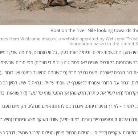
Boat on the river Nile looking towards t
comes from Wellcome Images, a website operated by Wellcome Trust,
foundation based in the United 
יה מעין התגשמות-חלום: זכיתי לראות בעינַי, בליווי מומחים, את מה שרק דמיינתי
בהשתתפות בקורסים שונים לאגיפטולוגיה (=לימודי מצרים) מפי מורים שבעצמם
ת רוב מצרים לאורכהּ ומעט גם לרוחבהּ (כי לשטחהּ המיושב כמעט ואין רוחב…
ס, “נחה עלי הרוח” ואמרתי לגיאוגרף שישבתי על-ידו: נראה לי שיש דמיון רב בי
קלחת” (ראו לעיל את כותרת הרשימה) אך התעקשתי על עשר (!) השוואות, כדל
 לאמור – לאורך נתיב זרימתם אינם זוכים לתרומת-מים מנחלים מקומיים מעבר 
ה גיאולוגית וטופוגרפית (הרים, רמות-סלע) שונה מעיקר מצע זרימתם (מישורי
קורות עיקריים (לנילוס – הנילוס הכחול מימין והנילוס הלבן משמאל; לנחל ב