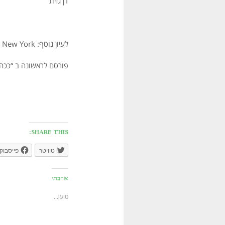
דן גזית
לעיון נוסף: Mallakh, K. E. & Bianchi, R. 1980.
. New York.
פורסם לראשונה ב “ככה זה, ג
SHARE THIS:
טוויטר
פייסבוק
אהבתי
טוען...