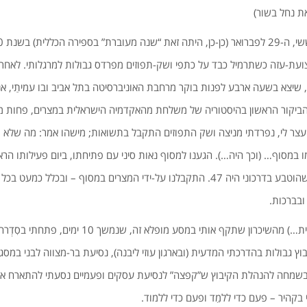
את נחל בשור)
ועת-עזה כשתרמיל כבד על כתפי ושק-תפוזים מפרדס גבולות למרגלותי. לאחר
יצא בשעה ארבע לפנות בוקר מרחבת האוניברסיטה בתל אביב ובו עמיתַי, אנשי
ביקור הראשון בהיסטוריה של משלחת מהאקדמיה הישראלית במצרים, פחות 
עצר לי, נפרדתי מניצה ושק התפוזים התקבל בתשואות; מישהו אמר: מה שלא ת
 במסוף… (וכך היה…). הגענו למסוף נאות סיני עם פתיחתו, ביום פעילותו הרא
של אַשְׁרַת המעבר שלי שהוטבע בדרכוני היה 47. התקבלנו על-ידי המצרים במסוף – ובכ
ובברכות.
לאחר שהתפכחתי (חלקית…) מהשיכרון שתקף אותי במסע מופל
בוץ גבולות בהדרכתי המדעית (ובארגון עוזי ליבנה), נסיעת בר-מצווה לבני במ
בשמחה להנהלת הקיבוץ ש”קפצה” לנסיעת עסקים ופעמיים נסעתי להתארח אצל 
בקהיר – פעם כדי ללמֵד ופעם כדי ללמוד.