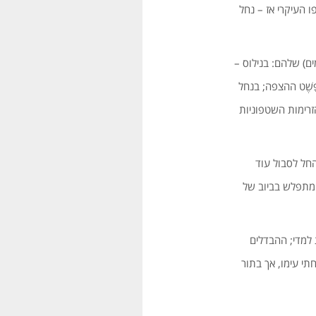
ולות נודדים סעיפו העיקרי אז – נחל
ם) שלהם: בנילוס –
שֶׁט ההצפה; בנחל
הזרימות השטפוניות
החל לסבול עוד
בר מתפלש בביוב של
 למדי; ההבדלים
י עימו, אך בתור