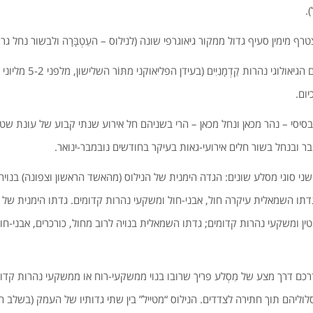
.
מימין סעיף גדול ממקור גיאוגרפי שונה (לנילוס – העַטְבָּרָה ולבשור נחל גרר
– בשניהם קיימים בעברם הגיאולו
יום.
סיסי – נהר מכאן ונחל מכאן – הרי בשניהם חל אירוע שנתי קבוע של עונת שטפ
 ובנחל בשור חלים אירועי-גאות בעיקר בחודשים נובמבר-ינואר.
ין שני סוגי מסלע שונים: הגדה הימנית של הנילוס (מהאשד הראשון וצפונה) בנו
ו גדתו השמאלית עיקרה חול, אבני-חול ומשקעי נהרות קדומים. גדתו הימנית של
 טין ומשקעי נהרות קדומים; גדתו השמאלית בנויה לרוב מחול, כורכרים, אבני-חו
כם דרך מצע של מִסְלע פריך שרובו בנוי ממשקעי-רוח או ממשקעי נהרות קדו
ליהם תוך חתירה לצדדים. הנילוס “מטייל” בין שתי גדותיו של העמק (בשלב הג