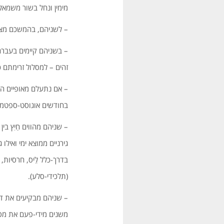
מימין ונחל בשור משמאל)
– לשניהם, בהמשכם מצטרף 
זהים – למסלול זרימתם כ
– אם נתעלם מאופיים הב
בחודשים אוגוסט-ספטמבר
– שניהם מהווים חַיִץ ב
גירניים ממוצא ימי ואיל
בדרך-כלל לֵיס, חרסיות,
(תלכידי-סלע).
– שניהם מבקיעים את דר
משנים מידי-פעם את מסלו