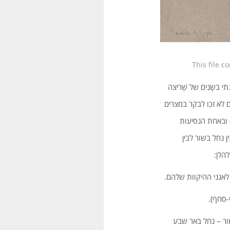
This file 
 בשָנִים של שְׁריצה
 לא זכו לבקר במצרים
) ובאחת הנסיעות
ן נחל בשור לבין
הלן:
לאגני ההיקוות שלהם.
-סחף).
שור – נחל באר שבע