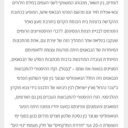
לומדים, בין השאר, מהנוהג המשותף לשני העמים במילת הילודים
ובאי-אכילת חזיר וגם מהשם הפרטי הנבאטי אִישׁוֹ, המופיע בכתובת
ההקדשה ברצפת בית הכנסת הקדום בחורבת מעון כאחד
התורמים לבניית רצפת הפסיפס). לדברי ההיסטוריונים הרומיים
שעקבו בפליאה אחר התהליך הזה של יצירת עם, אחת מהתכונות
המיוחדות של הנבאטים היתה מודעוּת עצומה ללאומיותם
המיוחדת (עובדה המודגשת ברבות מכתובות הסלע של הנבאטים,
המציינים בגאווה את שמם – “נַבָּטוּ”). הזָרָז ההיסטורי להתגבשות
הנבאטים היה החלל הגיאופוליטי שנוצר בין סוף השלטון הפרסי
ב”עבר נהרא” (ארץ ישראל) לבין כיבושו של הלבנט בידי צבא מוקדון
ההלניסטי. הזרז ההיסטורי להתגבשות העברים (וכן גם האדומים,
המואבים והעמונים) ופריצתם כמעט יחדיו צפונה היתה הפער
הגיאופוליטי שנוצר בין נסיגת שלטון מצרים מדרום כנען בסוף ימי
השושלת ה-20 ועד “חדירת המלקחיים” של חלק מעממי “גויי הים”