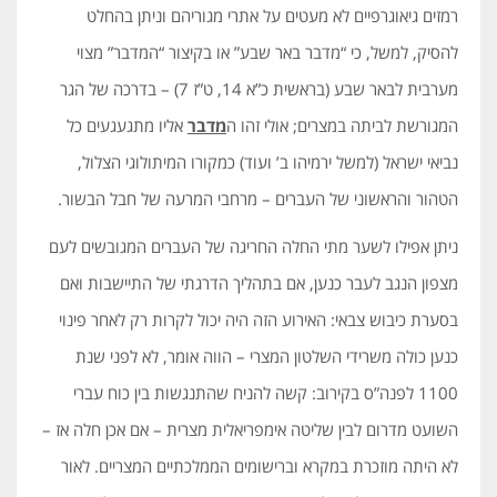
רמזים גיאוגרפיים לא מעטים על אתרי מגוריהם וניתן בהחלט
להסיק, למשל, כי “מדבר באר שבע” או בקיצור “המדבר” מצוי
מערבית לבאר שבע (בראשית כ”א 14, ט”ז 7) – בדרכה של הגר
המגורשת לביתה במצרים; אולי זהו ה
מדבר
אליו מתגעגעים כל
נביאי ישראל (למשל ירמיהו ב’ ועוד) כמקורו המיתולוגי הצלול,
הטהור והראשוני של העברים – מרחבי המרעה של חבל הבשור.
ניתן אפילו לשער מתי החלה החריגה של העברים המגובשים לעם
מצפון הנגב לעבר כנען, אם בתהליך הדרגתי של התיישבות ואם
בסערת כיבוש צבאי: האירוע הזה היה יכול לקרות רק לאחר פינוי
כנען כולה משרידי השלטון המצרי – הווה אומר, לא לפני שנת
1100 לפנה”ס בקירוב: קשה להניח שהתנגשות בין כוח עברי
השועט מדרום לבין שליטה אימפריאלית מצרית – אם אכן חלה אז –
לא היתה מוזכרת במקרא וברישומים הממלכתיים המצריים. לאור