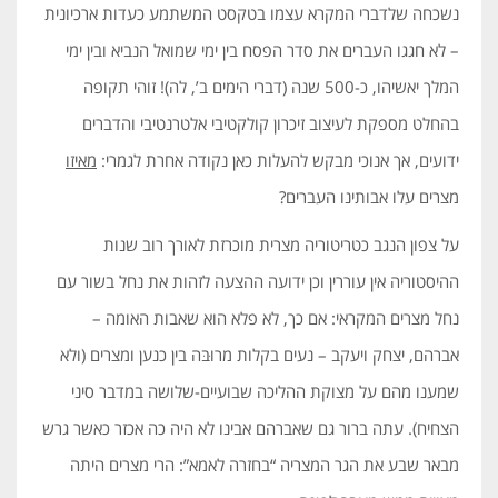
נשכחה שלדברי המקרא עצמו בטקסט המשתמע כעדות ארכיונית
– לא חגגו העברים את סדר הפסח בין ימי שמואל הנביא ובין ימי
המלך יאשיהו, כ-500 שנה (דברי הימים ב’, לה)! זוהי תקופה
בהחלט מספקת לעיצוב זיכרון קולקטיבי אלטרנטיבי והדברים
ידועים, אך אנוכי מבקש להעלות כאן נקודה אחרת לגמרי:
מאיזו
מצרים עלו אבותינו העברים?
על צפון הנגב כטריטוריה מצרית מוכרזת לאורך רוב שנות
ההיסטוריה אין עוררין וכן ידועה ההצעה לזהות את נחל בשור עם
נחל מצרים המקראי: אם כך, לא פלא הוא שאבות האומה –
אברהם, יצחק ויעקב – נעים בקלות מרוּבּה בין כנען ומצרים (ולא
שמענו מהם על מצוקת ההליכה שבועיים-שלושה במדבר סיני
הצחיח). עתה ברור גם שאברהם אבינו לא היה כה אכזר כאשר גרש
מבאר שבע את הגר המצריה “בחזרה לאמא”: הרי מצרים היתה