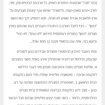
(כמו “סנה” שבטעות התפרש כשיח). כל ארבעת הכינויים (צין, סיני,
חורב=יובש ופארן=קצה, מ”פארה” שהוא ענף קיצוני) מצביעים על
ארץ תלאובות אגדית שאיש לא מזהה. תנא דמסייע לכך הוא השם
“גושן” – כינוי לחבל הארץ בו התגוררו העברים בעת שהותם בארץ
מצרים: “גושן” במצרית-רעמססית פירושו “לא נעים”, לא רצוי”
וכיוצא בזה. איזה עם נורמאלי מכנה כך מחוז שלו?…
ומתי הועבר הזיכרון ההיסטורי ממצרים שבדרום כנען למצרים
שבעמק הנילוס? יש להניח שהתהליך אירע באחד משני המצבים:
א. שליטת מצרים נסוגה והתכווצה מצפון סיני לעבר הדלתא
לתקופה ארוכה – סיטואציה פוליטית שחלה מידי פעם בתקופת
הבית הראשון; ב. האימפריה המצרית התפשטה ושלטה על רוב
כנען – מצב ידוע בתקופת הברונזה המאוחרת ובימי מצרים
ההלניסטית; כלומר – בשני מצבי-קיצון פוליטיים שבהם חבל הבשור