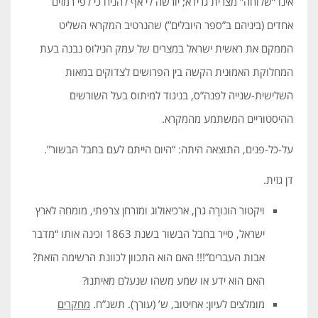
אינו “שלוחה” מצרית גרידא; יורשה לי אף להניח כי לפי רמזים
אחדים (ביניהם ב”ספר היובלים”) שהנרטיב המקראי השליט
הממקם את ראשית ישראל במצרים של עמק הנילוס נבנה בעת
המחלוקת האמוּנית הקשה בין הפרושים לצדוקים במאות
השלישית-שנייה לפנה”ס, בניגוד למיתוס בעל השורשים
ההיסטוריים המשתמע מהמקרא.
על-כל-פנים, התוצאה היתה: “היום הייתם לעם בחבל הבשור”.
דן גזית.
ויקטור הונורֶה גרן, ארכיאולוג ומזרחן צרפתי, מומחה לארץ
ישראל, סייר בחבל הבשור בשנת 1863 וכינה אותו “מדבר
אבות העברים”!!! האם הוא התכוון לכוונת הרשימה הזאת?
האם הוא ידע או שמע משהו שנעלם מאיתנו?
מומלצים לעיון: אחיטוב, ש’ (עורך). תשנ”ח.
מחקרים