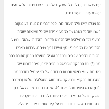
עם צבאו בים; ככלל, כל הפרקים הללו טובלים בניחוח של אירועים
על-טבעיים ובמעשי נסים.
גם אצלנו קיים חלל תיעודי כזה: ספר דברי הימים, היודע לנקוב
בשמו של כל צאצא של כל סעיף נידח של כל משפחה שולית
כמעט בכל הגֶנֶאָלוגיה של הלבנט הקדום ותולדות ישראל – נמנע
מלהזכיר את כל סיפורי יוסף ומשה נסיך מצרים, עבדות מצרים
ומכותיה והנסים על הים ובמדבר ואפילו מתעלם ממתן התורה בהר
סיני (*). גם המחקר הארכיאולוגי הרים ידיים, לאחר דורות של
ניסיונות-שווא בזיהוי תחנות הנדודים של בני ישראל במדבר סיני
המצוינות במקרא ובמעקב אחר תוואי המסלולים שלהם (במדבר
ל”ג); הפרט היחיד מכל סאגת 40 השנה במדבר שזוהה אל-נכון
הוא קיומו של הנביא המואבי העיוור בלעם בן בעור שקטעים
מחזיונותיו נמצאו כתובים בדיו על קיר מסוייד באתר דיר עלא