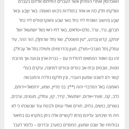
האוכלוסין ואתרי הפולחן אשר העברים התייחסו אליהם בעברם
ושלקחו חלק כזה או אחר בתולדות גיבוש האומה: באר שֶׁבַע ובאר
שַׁבָע (הישוב האזרחי ליד נחל באר שבע והאקרופוליס ליד נחל
חברון), גרר, ערד, טלם=טלאים, באר לחי-רואי (של ישמעאל ושל
יצחק), קדש (ברנע, “עין משפט”), שוּר (תל שרוחן?), הור ההר, עיר
עמלק (תל מוגרבי=מור?), מעון (הדרומית) וחווילה (תל אל עַג’וּל?).
זהו גם האזור המתאים להולדת עם – כברת-ארץ צנועה אך מרובת
מטות, שבטים ובתי-אב נוודים ונוודים למחצה, עיקרם בעלי
קשר-דם לשבט שמעון העברי, ובין חלקם נולדה והתגבשה
האמונה באל המדברי יהוה (**): בני מדיין, שמע, ירחמאל=ירוחם,
כלב, קנז, שעיר=אדום, ישמעאל, קידר, קין, עמלק, מעונים, ערבים,
גשורים, כושים, גרזים, חורים ואולי עווים ולבטח עוד שנשכחו כי לא
היה מי שיכתוב עליהם (ורמז לקשרים אלה ניתן במקרא גם בתיאור
גבולותיו של שבט שמעון, החסרים במערב ובדרום – כלומר לעבר