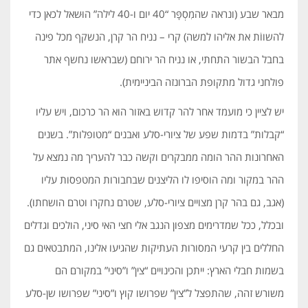
מבאר שבע (ונראה שהמִסְפָּר “40 יום ו-40 לילה” הוּשאל לכאן כדי
להשווֹת את אליהו למשה) קרי – נניח הר קרן, הנשקף מכל פינה
בחבל הבשור התחתי, או נניח הר ירוחם (שבראשו נחשף אתר
פולחני גדול מתקופת הברונזה הביניימית).
יש לציין כי מועמד אחר להר קדוש באזור הוא הר כרכום, ויש עליו
“קבלות” בדמות שפע של ציורי-סלע ואבנים “מטופלות”. בשנים
האחרונות ההר הומה ממבקרים וקשה כבר להעריך מה נמצא על
ההר במקור ומה הוסיפו לו הליצנים שבחבורות המטפסות עליו
(אגב, גם בהר קרן מצויים ציורי-סלע, שטרם נחקרו וטרם הושחתו).
ובכלל, ככל שמדרימים מצפון הנגב אלי חצי האי סיני, הולכים וגדלים
החללים בין קרעי המסורות העתיקות שהגיעו אלינו, המתבטאים גם
בשמות חבלי הארץ: ייתכן והכינויים “צין” ו”סיני” במקורם הם
משורש זהה, שהתפצל ל”צין” שפרושו קוץ ו”סיני” שפרושו שן-סלע