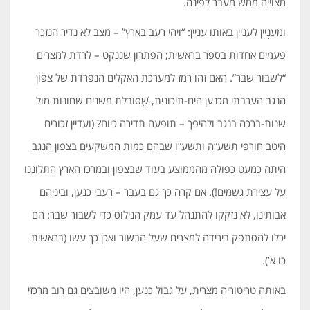
מצוייה ממש מעבר לפינה.
ומעִנְיין לעניין באותו עניין: “ויהי רעב בארץ” – מצב לא נדיר הנזכר
פעמים אחדות בספר בראשית; הפתרון שננקט – לרדת למצרים
“לשבור שבר”. האם זהו רמז למערכת האקלים הנפרדת של צפון
הנגב הערבתי מכנען הים-תיכונית, שֶׁסובלת משנים שחונות מול
שנות-ברכה בנגב ולהיפך – תופעה תדירה כיום? (ועדיין זכורים
היטב חורפי תשע”ה ותשע”ו שבהם כמות המשקעים בצפון הנגב
היתה כמעט כפולה מהממוצע בעוד שבצפון ובמרכז הארץ התלוננו
על עצירת גשמים!). אם קרה כך גם בעבר – רעבי כנען, וביניהם
אבותינו, לא נזקקו להתנהל עד עמק הנילוס כדי לשבור שבר: הם
יכלו להסתפק בירידה למצרים שעל הבשור ואכן כך עשו (בראשית
כו א’).
באותה טריטוריה מצרית, על גבול כנען, היו משובצים גם רוב מרכזי