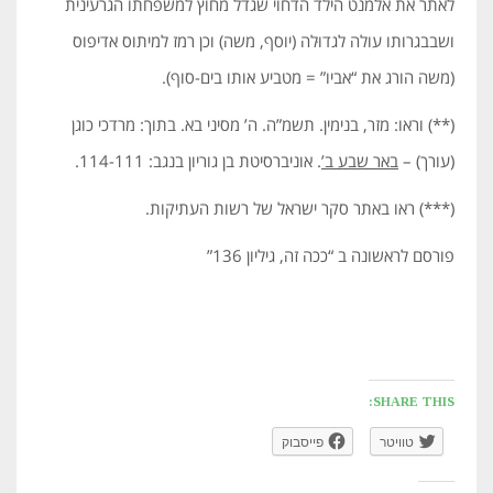
לאתר את אלמנט הילד הדחוי שגדל מחוץ למשפחתו הגרעינית
ושבבגרותו עולה לגדוּלה (יוסף, משה) וכן רמז למיתוס אדיפוס
(משה הורג את “אביו” = מטביע אותו בים-סוף).
(**) וראו: מזר, בנימין. תשמ”ה. ה’ מסיני בא. בתוך: מרדכי כוגן
(עורך) –
באר שבע ב’
. אוניברסיטת בן גוריון בנגב: 114-111.
(***) ראו באתר סקר ישראל של רשות העתיקות.
פורסם לראשונה ב “ככה זה, גיליון 136”
SHARE THIS:
טוויטר
פייסבוק