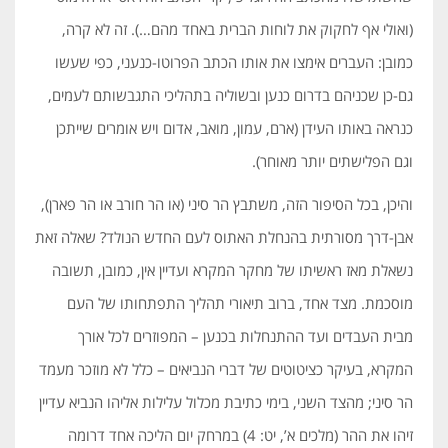
(ואולי אף לחקוק את לוחות הברית באחד מהם…). זה לא קרה,
כמובן: העברים אימצו את אותו הכתב הפרוטו-כנעני, כפי שעשו
גם-כן שכניהם בדרום כנען ובשוליה בתהליכי התגבשותם לעמים,
כנראה באותו העידן (ארם, עמון, מואב, אדום ויש אומרים שייתכן
וגם הפלישתים יותר מאוחר).
והיכן, בכל הסיפור הזה, משתבץ הר סיני (או הר חורב או הר פארן),
אבן-דרך מסורתית בהנחלת האתוס לעם החדש הנולד? שאלה זאת
נשאלת מאז ראשיתו של מחקר המקרא ועדיין אין, כמובן, תשובה
מוסכמת. מצד אחד, ברוב תיאורי תהליך התפתחותו של העם
מבית העבדים ועד ההתנחלות בכנען – המפוזרים לכל אורך
המקרא, בעיקר כציטוטים של דברי הנביאים – כלל לא מוזכר מעמד
הר סיני; מהצד השני, בימי כתיבת מכלול עלילות אליהו הנביא עדיין
זיהו את ההר (מלכים א’, יט: 4) במרחק יום הליכה אחד דרומה