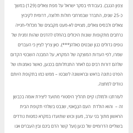
צפון הנגב). בעבודתי בסקר ישראל על מפת צאלים (129) במשך
כ-25 שנים, התברר שבמרחבי חולות חלוצה, דרומית לקיבוץ
צאלים ולבסיס צאלים, מצויים לא-מעט מקבצים של מכלולי-חנייה
נרחבים מתקופות שונות היכולים בהחלט להדגים שהות זמנית של
גופים גדולים כגון שבטים כאלה(***). כאן צריך לציין כי העברים
שמרו, לפי העדות המוצקה של המקרא, על המבנה השבטי הקדום
שלהם דורות רבים גם לאחר התנחלותם בכנען, כאשר נאמנותו של
הפרט נתונה בראש ובראשונה לשבטו – ממש כמו בתקופת היותם
נוודים למחצה.
לעזרתנו ולמזלנו קיים תהליך היסטורי מתועד ליצירת אומה בכבשן
זה – והוא הולדת העם הנַבָּאטי, שנבט בשלהי תקופת הבית
הראשון מתוך בני ערב, מעון וכוש שתועדו במקרא כמטות נודדים
בשוליים הדרומיים של כנען (ועל קשר הדם בינם ובין העברים אנו