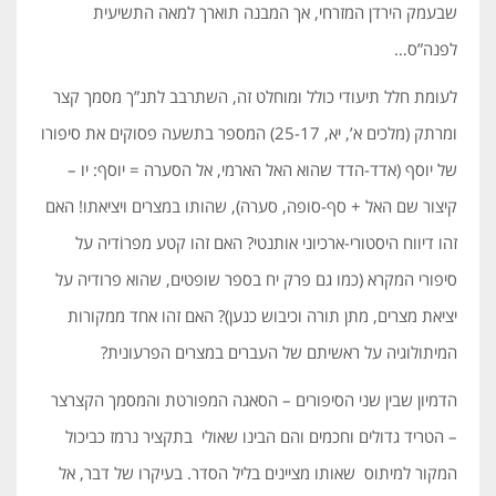
שבעמק הירדן המזרחי, אך המבנה תוארך למאה התשיעית
לפנה”ס…
לעומת חלל תיעודי כולל ומוחלט זה, השתרבב לתנ”ך מסמך קצר
ומרתק (מלכים א’, יא, 25-17) המספר בתשעה פסוקים את סיפורו
של יוסף (אדד-הדד שהוא האל הארמי, אל הסערה = יוסף: יו –
קיצור שם האל + סף-סופה, סערה), שהותו במצרים ויציאתו! האם
זהו דיווח היסטורי-ארכיוני אותנטי? האם זהו קטע מפרוֹדיה על
סיפורי המקרא (כמו גם פרק יח בספר שופטים, שהוא פרודיה על
יציאת מצרים, מתן תורה וכיבוש כנען)? האם זהו אחד ממקורות
המיתולוגיה על ראשיתם של העברים במצרים הפרעונית?
הדמיון שבין שני הסיפורים – הסאגה המפורטת והמסמך הקצרצר
– הטריד גדולים וחכמים והם הבינו שאולי בתקציר נרמז כביכול
המקור למיתוס שאותו מציינים בליל הסדר. בעיקרו של דבר, אל