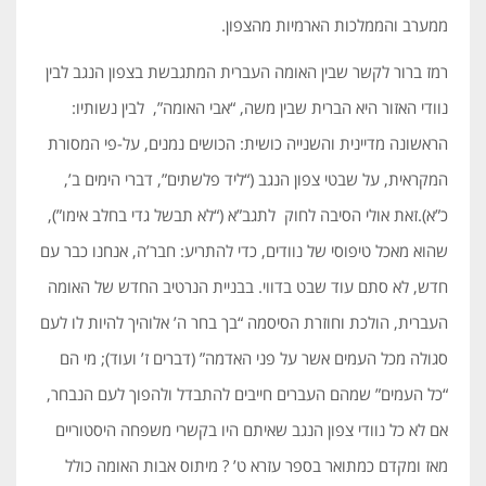
ממערב והממלכות הארמיות מהצפון.
רמז ברור לקשר שבין האומה העברית המתגבשת בצפון הנגב לבין
נוודי האזור היא הברית שבין משה, “אבי האומה”, לבין נשותיו:
הראשונה מדיינית והשנייה כושית: הכושים נמנים, על-פי המסורת
המקראית, על שבטי צפון הנגב (“ליד פלשתים”, דברי הימים ב’,
כ”א).זאת אולי הסיבה לחוק לתגב”א (“לא תבשל גדי בחלב אימו”),
שהוא מאכל טיפוסי של נוודים, כדי להתריע: חבר’ה, אנחנו כבר עם
חדש, לא סתם עוד שבט בדווי. בבניית הנרטיב החדש של האומה
העברית, הולכת וחוזרת הסיסמה “בך בחר ה’ אלוהיך להיות לו לעם
סגולה מכל העמים אשר על פני האדמה” (דברים ז’ ועוד); מי הם
“כל העמים” שמהם העברים חייבים להתבדל ולהפוך לעם הנבחר,
אם לא כל נוודי צפון הנגב שאיתם היו בקשרי משפחה היסטוריים
מאז ומקדם כמתואר בספר עזרא ט’ ? מיתוס אבות האומה כולל