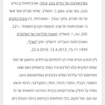
בארכיאולוגיה של נוודים בנגב
ובסיני
. אוניברסיטת בן גוריון
בנגב, באר שבע. נאמן, נ’. תשמ”ב. שיחור מצרים ושור אשר
על-פני מצרים. בתוך: (עורך – אופנהיימר, ב’)
עיונים במקרא
ב’. אוניברסיטת תל אביב והוצאת הקיבוץ המאוחד: 221-
205. נוה, י’. תשמ”ט.
ראשית תולדותיו של האלפבית
.
האוניברסיטה העברית. ירושלים. יומון “
הארץ
“,
15.11.1999, 12.4.2012, 22.4.2016.
(*) ההיגיון הבריא מורה לנו להתייחס גם לחלקו הראשון של ספר
שמות המקראי (כמו לפרקים א-ד בספר בראשית) כשם שאנו
מתייחסים לכל עלילות האלים והגיבורים באולימפוסים היווני,
השוּמֵרי, הבבלי, המצרי, ההודי, הפיני, הסקנדינבי, הרומי וכיוצא
באלה על החלק שהם לוקחים בבניית התודעה הלאומית של כל
עם ועם. מכל מקום, בכל המיתוסים הקדומים ברחבי העולם ניתן