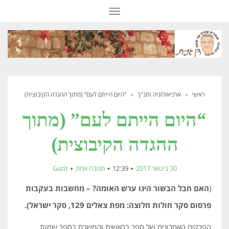
תפריט
ראשי
»
ארכיאולוגיה ותנ"ך
»
“היום הייתם לעם” (מתוך ההגדה הקיבוצית)
“היום הייתם לעם” (מתוך
ההגדה הקיבוצית)
30 בינואר 2017
12:39
תגובה אחת
Gazit
(
האם חבל הבשור הינו ערש האומה? – מחשבות בעקבות
פרסום
סקר חולות חלוצה: מפת צאלים 129, סקר ישראל).
הפרקים האחרונים של ספר בראשית והמשכם בספר שמות