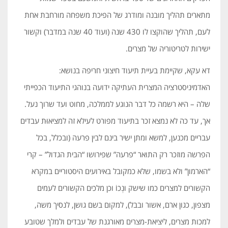
מתארים תהליך מובנה ומודרג של הפיכת משפחה מורחבת אחת
לעם, תהליך שהוקצו לו 430 שנה (ועוד 40 שנה במדבר) וקשור
ישירות לטריטוריה של מצרים.
דא עקא, שקיימת בעיית תיעוד חיצוני חריפה בנושא:
האדמיניסטרציה המצרית העתיקה ידועה בנוהגי התיעוד הכפייתי
שלה – היא רשמה כל דבר הנוגע לממלכה, מחוט ועד שרוך נעל.
אך, עד כה לא נמצא זכר בתיעוד מפורט לעילא זה למציאוּת עבדים
עבריים מכנען, למשא ומתן ישיר בינם לבין פרעה (ובכלל, בכל
הפרשה מוזכר רק התואר “פרעה” שפירושו “הבית הגדול” – קרי
“הארמון” ולא בשמו, שלא כמקובל באירועים היסטוריים במקרא
הקשורים למצרים כמו שישק ונְכוֹ וכן מלכים הקשורים לעמים
מצפון, כגון ארם, אשור ובבל), למקום בשם גושן, לנסיך משה,
למכות מצרים, ליציאת-מצרים מאורגנת של עבדים ולמלך שטובע