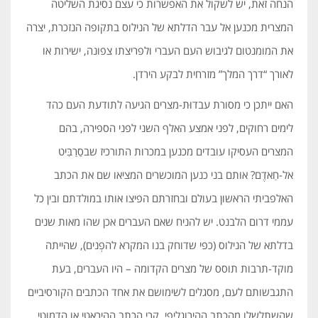
הנחה זאת, יש לשקול את האפשרות כי עצם נסיגת השליטה
המצרית מכנען אל עבר הדלתא של הנילוס בתקופה הנזכרת, יצרה
את המומנטום לגיבוש העם העברי ולפריצתו צפונה, ישירות או
לאורך “דרך המלך” מזרחית לבקע הירדן.
האם ייתכן כי מסורת עבדוּת-מצרים הגיעה לתודעת העם כהד
לימים רחוקים, לפני אמצע האלף השני לפני הספירה, בהם
המצרים העסיקו עובדים מכנען במכרות התורכיז שבסַרַבִּיט
אל-חַאדֶם? אותם בני כנען המוכשרים המציאו שם את הכתב
האלפביתי הראשון בעולם ובחזרתם הפיצו אותו במולדתם ובין כל
עממי דרום הלבנט. יש להניח שאם העברים אכן שהו מאות שנים
בדלתא של הנילוס (כפי שדוחק בנו המקרא להפְנים), שהייתה
מוקד-תרבות תוסס של מצרים הקדומה – היו העברים, בעת
התגבשותם לעם, מסגלים לשימושם את אחד הכתבים הקורסיביים
שהשתלשלו מהכתב ההירוגליפי, קרי הכתב ההיראטי או הדמוטי