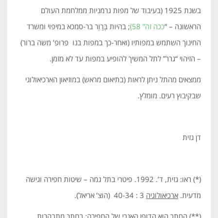
בשנת 1925 (בעיבוד של מפות גרמניות ממלחמת העולם
הראשונה – “
ככה זה” 58)
; בהיות בְּרָוֶר בר-סמכא במיפוי ומשרד
החינוך השתמש במפותיו (ואחר-כך במפות בנו פרופ’ משה ברור)
– הזיהוי “גרר” לתל המשיך להופיע במפות עד לא מזמן.
ממצאים מהתל ניתן לראות (בתיאום מראש) במוזיאון הארכיאולוגי
שבקיבוץ רעים. מומלץ.
דן גזית
(*) ראו: גזית, ד’. 1992. פיטרי בתל גמה – שיטות חפירה וגישה
מדעית.
ארכיאולוגיה
3 : 40-34 (הוצ’ אריאל).
(**) החתך הוא הדופן האנכי של החפירה; בחתך מתבהרות