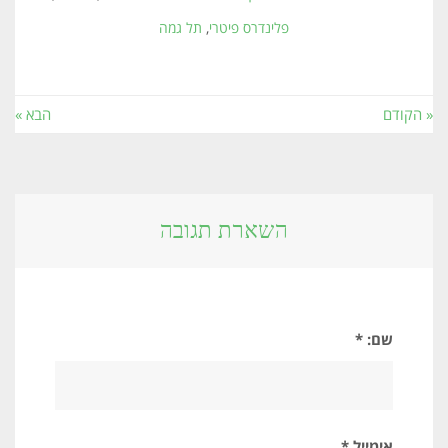
פלינדרס פיטרי
,
תל גמה
« הקודם
הבא »
השארת תגובה
שם: *
אימייל *