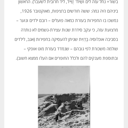
בשור= נחל עזה לים ושֵׁיח’ זֻוֵּייד, ליד חרובית לשעבר). הראשון
ביניהם היה גמה: ששה חודשים ברציפות, מאוקטובר 1926,
נמשכו בו החפירות בעזרת כמאה פועלים – רובם ילדים ונוער –
מרצועת עזה, כי עקב סידרת שנות עצירת-גשמים לא נותרה
בסביבה אוכלוסיה בֶּדְוִית שניתן להעסיקה בחפירות (אגב, לילדים
שולמה משכורת לפי גובהם – שנמדד בעזרת מוט אופקי –
ובתוספת מענקים להם ולכלל החופרים אם העלו ממצא חשוב).