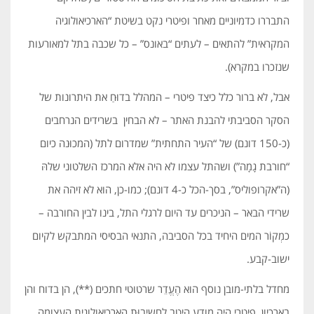
התבררו כדמיוניים מאחר ופיטרי נקט בשיטת “הארכיאולוגיה
המקראית” להתאים – לעתים “באונס” – כל שכבה בתל למאורעות
שנזכרו במקרא).
אבל, לא ברור כלל כיצד פיטרי – המהלל בדוּחַ את היתרונות של
הסקר הסביבתי להבנת האתר – לא הבחין בשרידים הנרחבים
(כ-150 דונם) של “העיר התחתית” שמדרום לתל (המכוּנה כיום
“חורבת גָמָה”) ושהתל עצמו לא היה אלא המרכז השלטוני שלהּ
(ה”אקרופוליס”, בסך-הכל כ-4 דונם); כמו-כן, הוא לא זיהה את
שרידי הבאר – הניכרים עד היום לרגלי התל, בינו לבין החורבה –
כמְקוֹר המים היחיד בכל הסביבה, התנאי הבסיסי המתבקש לקיום
ישוב-קבע.
מחדל בלתי-מובן נוסף הוא הֶעֱדֵר שרטוטי חתכים (**), הן בדוח והן
בארכיון. פיטרי היה מודע היטב לחשיבוּת הארכיאולוגית העצומה