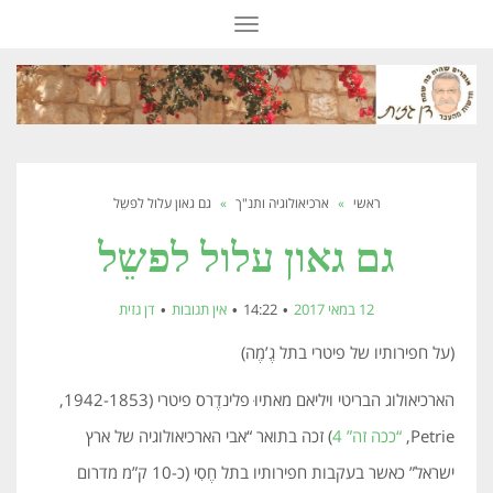
תפריט
ראשי
»
ארכיאולוגיה ותנ"ך
»
גם גאון עלול לפשֵל
גם גאון עלול לפשֵל
12 במאי 2017
14:22
אין תגובות
דן גזית
(על חפירותיו של פיטרי בתל גֶ’מֶה)
הארכיאולוג הבריטי ויליאם מאתיוּ פלינדֶרס פיטרי (1942-1853,
Petrie,
“ככה זה” 4
) זכה בתואר “אבי הארכיאולוגיה של ארץ
ישראל” כאשר בעקבות חפירותיו בתל חֶסִי (כ-10 ק”מ מדרום