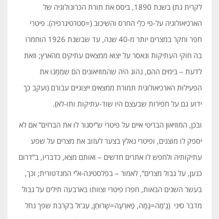
לקרית גת) בשנת 1890, ביסס את תורת הכרונולוגיה של
הארכיאולוגיה על-פי כלֵי החרס והשִׁיכוּב (=סטרטיגרפיה). פיטרי
חפר וחקר במצרים יותר מ-40 שנה, עד שבשנת 1926 הוחמרו
בהּ חוקי העתיקות ונאסר על יצוא ממצאים עתיקים מהארץ; וזאת
לדעת – בימים ההם, נהוג היה שהמוזיאונים הם שמִמְּנוּ את
הפעילוּת הארכיאולוגית תמורת ממצאים ייצוגיים עבורם (ועקב כך
ידוע גם על חפירות שבעצם היו שוד-עתיקות ותו-לא).
ובכן, המוזיאון הבריטי איים על פיטרי ש”יסגור לו את הברזים” אם לא
יספק לו מוצגים, ופיטרי נאלץ בצער לעזוב את מצרים על שפע
עתיקותיהּ ולחפש לו אתרים חדשים – ואותם מצא, כדבריו, ב”דרום
כנען, על גבול מצרים”, לאמור – בפלסטינה-א”י המנדטורית; וכך,
בעשר השנים הבאות, חפרו פיטרי וצוותו בארבעה תילים על גבול
מדבר סיני (גֶ’מֶה=גָמָה, פַארְעָה=שָׁרוּחֵן, עַג’וּל בקרבת שפך נחל