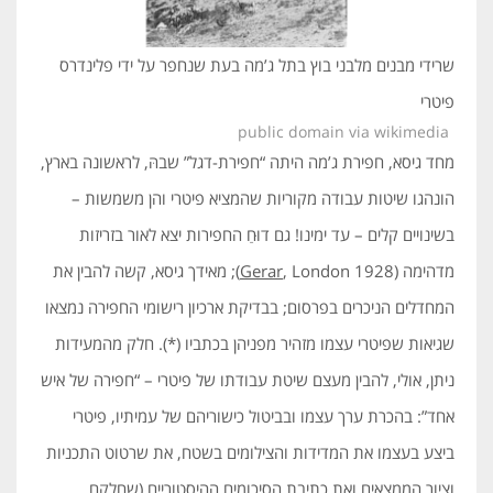
שרידי מבנים מלבני בוץ בתל ג’מה בעת שנחפר על ידי פלינדרס
פיטרי
public domain via wikimedia
מחד גיסא, חפירת ג’מה היתה “חפירת-דגל” שבהּ, לראשונה בארץ,
הונהגו שיטות עבודה מקוריות שהמציא פיטרי והן משמשות –
בשינויים קלים – עד ימינו! גם דוּחַ החפירות יצא לאור בזריזות
מדהימה (
Gerar
, London 1928); מאידך גיסא, קשה להבין את
המחדלים הניכרים בפרסום; בבדיקת ארכיון רישומי החפירה נמצאו
שגיאות שפיטרי עצמו מזהיר מפניהן בכתביו (*). חלק מהמעידות
ניתן, אולי, להבין מעצם שיטת עבודתו של פיטרי – “חפירה של איש
אחד”: בהכרת ערך עצמו ובביטול כישוריהם של עמיתיו, פיטרי
ביצע בעצמו את המדידות והצילומים בשטח, את שרטוט התכניות
וציור הממצאים ואת כתיבת הסיכומים ההיסטוריים (שחלקם