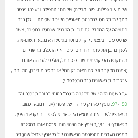
של תיעוד (צילום, ציור ומדידה) של חתך החפירה ובעצמו פרסם
חתך של תל חסי להדגמת תיאוריית השיכוּב שפיתח – ולכן רבה
התמיהה על המחדל. גם תכניות המבנים שנתגלו בחפירה, אשר
שרטט פיטרי בעצמו, לוקות בחסר בסיסי: הוא נמנע, משום-מה,
לסמן ברובן את פתחי החדרים. פיטרי אף התעלם מהשרידים
מהתקופה הכלקוליתית שבבסיס התל, אולי כי לא זיהה אותם
(אמנם מחקר התקופה הזאת רק החל אז בחפירות בירדן, מול יריחו,
אבל דוחות ראשונים כבר התפרסמו!).
על הצעות הזיהוי של תל גמה כ”גרר” רמזתי בחוברות “ככה זה”
50
ו-
97
. נוסיף כאן רק כי זיהויו של פיטרי (=גרר) נובע, כמובן,
ממאמציו לשדך את הממצא הארכיאולוגי לסיפורי המקרא ולהיפך.
הגיאוגרף א’ י’ בְּרָוֶר אימץ את הזיהוי הזה ופרסם אותו במסגרת
המפה העברית המפורטת הראשונה של כל ארץ ישראל שהֶהֱדיר