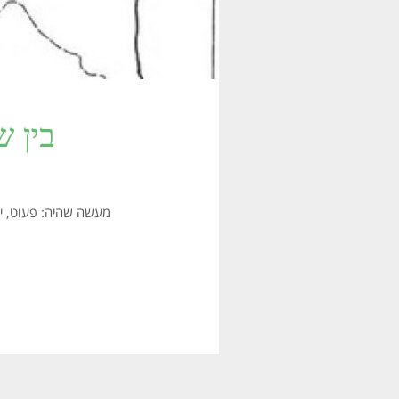
בין ש
מעשה שהיה: פעוט, יליד ה