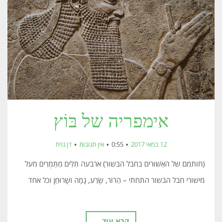
אימפריה של בּוֹץ
12 במאי 2017
0:55
אין תגובות
דן גזית
(חותמם של האַשּׁוּרים בחבל הבשור) ארבעה תִלִּים מִתַּמְרִים מעל
מישורי חבל הבשור התחתי – הַרוֹר, שֶׂרַע, גָמָה ושָׁרוּחֵן וכל אחד
קרא עוד ←