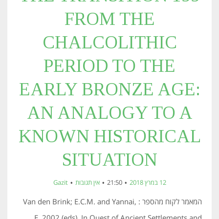
FROM THE
CHALCOLITHIC
PERIOD TO THE
EARLY BRONZE AGE:
AN ANALOGY TO A
KNOWN HISTORICAL
SITUATION
12 במרץ 2018
21:50
אין תגובות
Gazit
המאמר לקוח מהספר : Van den Brink; E.C.M. and Yannai,
E. 2002 (eds). In Quest of Ancient Settlements and