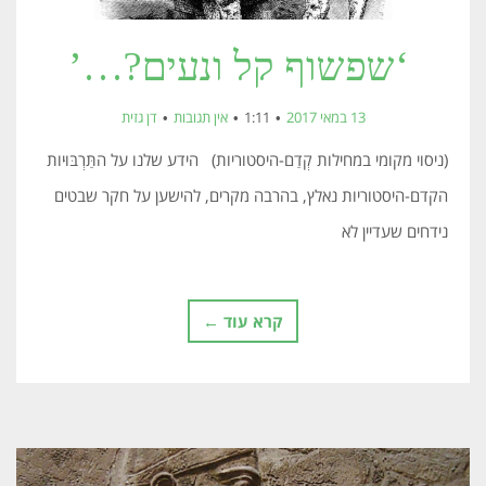
‘שפשוף קל ונעים?…’
13 במאי 2017
1:11
אין תגובות
דן גזית
(ניסוי מקומי במחילות קְדַם-היסטוריות) הידע שלנו על התַּרְבּוּיות
הקדם-היסטוריות נאלץ, בהרבה מקרים, להישען על חקר שבטים
נידחים שעדיין לא
קרא עוד ←