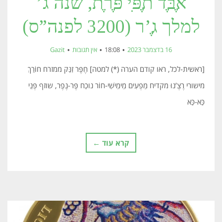
אֶבֶּד תֶפִּי פֶּרֶת, שנה ג’
למלך גֶ’ר (3200 לפנה”ס)
16 בדצמבר 2023
18:08
אין תגובות
Gazit
[ראשית-לכל, ראו קודם הערה (*) למטה] חֶפֶּר זִנֵּק ממזרח חוֹרֵךְ
מישורי רֶצֶ’נוּ מקדיח מַפְעִים מֵימֵישִׁי-חוֹר נוכַח פֶּר-נֶפֶר, שוזף פְּנֵי
כַּא-כַּא
קרא עוד ←