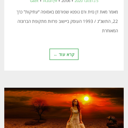
5 בדצמבר 2020
20:06
אין תגובות
Gazit
מאמר מאת דן גזית ורם גופנא שפורסם באסופה “עתיקות” כרך
22, התשנ”ג / 1993 העוסק ביישוב פרזות מתקופת הברונזה
המאוחרת
קרא עוד ←