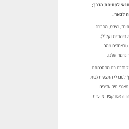
ה תנאי לפתיחת הדרך;
 לבארי.
נים”, רש”ט, החברה
היהודית וקק”ל),
הגורמים השונים (ובאחדים מהם
רוגרמה שלנו.
אשכול חזרה בה מהסכמתה
” למגדלי התצפית (בית
מאגרי-מים אדירים
הווה אטרקציה מרכזית