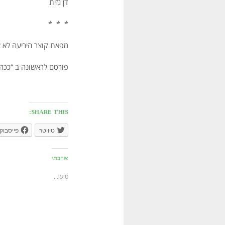
דן גזית
* * *
מפאת קוצר היריעה לא צ
פורסם לראשונה ב “ככה זה ,
SHARE THIS:
טוויטר
פייסבוק
אהבתי
טוען...