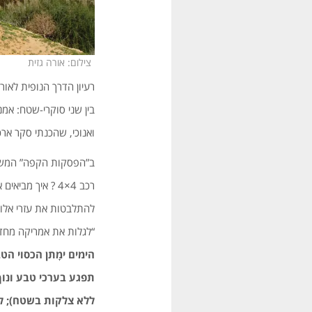
צילום: אורה גזית
בין שני סוקרי-שטח: אמנ
ואנוכי, שהכנתי סקר ארכ
ב”הפסקות הקפה” המשותפ
רכב 4×4 ? איך מ
להתלבטות את עזרי אלון (
“לגלות את אמריקה מחד
הימים ימָתן הכסוי ה
תפגע בערכי טבע ונוף
ללא צלקות בשטח); לאח