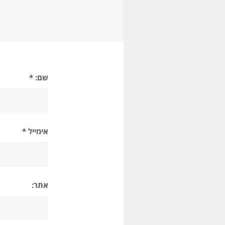
שם: *
אימייל *
אתר: