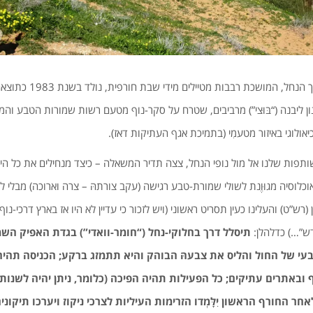
רעיון הדרך הנופית לאורך הנח
ון ליבנה (“בּוּצי”) מרביבים, שטרח על סקר-נוף מטעם רשות שמורות הטבע והמ
יאולוגי באיזור מטעמִי (בתמיכת אגף העתיקות דאז).
ות שלנו אל מול נופי הנחל, צצה תדיר המשאלה – כיצד מנחילים את כל היופ
ביאים אוכלוסיה מגוּוֶנת לשולי שמורת-טבע רגישה (עקב צורתהּ – צרה וארוכה) מבלי 
רש”ט) והעלינו כעין תסריט ראשוני (ויש לזכור כי עדיין לא היו אז בארץ דרכי-נוף
ש”…) כדלהלן:
תיסלל דרך בחלוקי-נחל (“חומר-וואדי”) בגדת האפיק הש
טבעי של החול והליס את צבעהּ הבוהק והיא תתמזג ברקע; הכניסה תהי
 ובאתרים עתיקים; כל הפעילות תהיה הפיכה (כלומר, ניתן יהיה לשנות
ר החורף הראשון יִלָּמְדו הזרימות העיליות לצרכי ניקוז ויערכו תיקוני