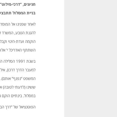
חניונים, “דרכי-מילוט”
בניית המסלול תתבצע 
לאחר שפנינו אל המוסדו
להגנת הטבע, המשרד לאי
השתתף האדריכל י’ אלוני
בשנת 1991 
למעבר הדרך דרכו), אילת
המשפט “נפנף” אותם). חל
ששינו (לדעתי לטובה) א
במסלול. בינתיים הוקם ג
הפוטנציאל של “דרך הבשור