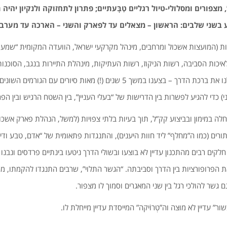
, מצפורים ומסלולי-טיול רגליים טַבָּעתיים; פתרון לתחזוקה ולנקיון יהי
בשני שלבים: הראשון – מצאלים עד לפארק והשני – הארכה עד מערבה
ת (המועצות אשכול ומרחבים, מינהל מקרקעי ישראל, הוועדה המקומית “שמעו
כות הסביבה, רשות הניקוז, רשות העתיקות, מינהלת התיירות בנגב, הסוכנות 
הוקמה ועדת-היגוי וקבלנו את ברכת הדרך – בצענו במשך 5 שנים (!) מאות סיורים עם 
) כדי להגיע לפשרות בין הדרישות של “בעלי העניין”, בין השטח הרגיש ובין הפ
הסלילה החלה במימון ובביצוע קק”ל, תוך בעיות בלתי צפויות (למשל, הנהלת פארק 
ורים (כמו ה”מחלף” ליד חוות היענים), והתנגדות פתאומית של “אדם, טבע ודין
קים רבים מהתכנון עדיין לא בוצעו ובשולי הדרך ניטעו בינתיים פרדסים ונבנו 
ת הפרופורציות בין הדרך וסביבתה. “הגשר התלוי”, שרבים התנגדו להקמתו, מ
ם גשר להולכי רגל בין שני המאגרים וסמוך לו מצפור.
” עדיין לא מוּצה וה”טְרוֹיקה” המייסדת עדיין מייחלת לו.