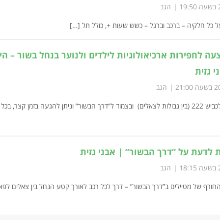
הגב
 כל חלקיה – ברכב וברגל – כשש שעות +, כולל תל […]
200 (הצעה לחפירות ארכיאולוגיות לילדים ולנוער בנחל בשור – הי
י גזית
הגב
[…] מצוי בקרבה לכביש 222 (בין גבולות לצאלים) ובצמוד ל”דרך הבשור” וניתן להגעה בזמן קצר, ב
 לדעת על “דרך הבשור” | אבני גזית
הגב
ורף של מטיילים ב”דרך הבשור” – דרך לכל רכב לאורך קטע הנחל בין צאלים לפא