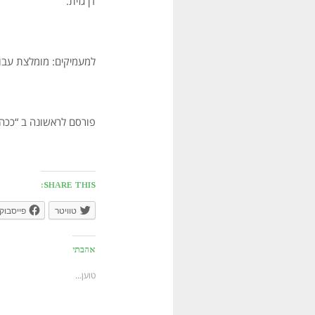
דן גזית.
למעמיקים: מומלצת עבודת הד”ר של רן ב
פורסם לראשונה ב “ככה זה , 
SHARE THIS:
טוויטר
פייסבוק
אהבתי
טוען...