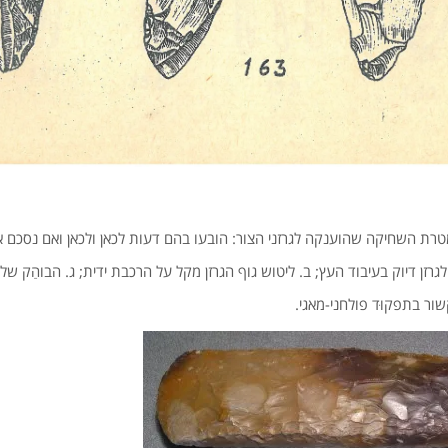
רת השחיקה שהוענקה לגרזני הצור: הובעו בהם דעות לכאן ולכאן ואם נסכם א
רזן דיוק בעיבוד העץ; ב. ליטוש גוף הגרזן מקל על הרכבת ידית; ג. הבוהַק ש
שור בתפקוּד פולחני-מאגי.