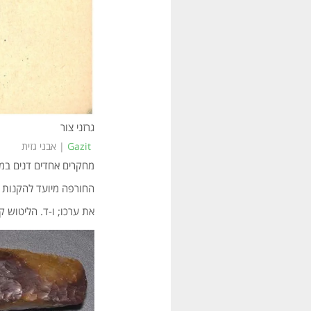
גרזני צור
Gazit
| אבני גזית
מחקרים אחדים דנים במט
החורפה מיועד להקנות לג
את ערכו; ו-ד. הליטוש ק