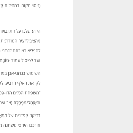
(ניסוי מקומי במחילות קְד
הידע שלנו על התַּרְבּו
מהציביליזציה המודרנית 
להפליא בצורתם לגרזני 
ועד לפיסול עמודי-טוֹטֶם.
השימוש בגרזני-אבן במזרח התיכון החל לפני כ-12 אלף 
לקראת האלף הרביעי לפ
“משפחת הכלים הדוּ-פָּנִ
והאִזְמֵל/מִפְסֶלֶת (צר וארו
בדיקה קפדנית של מִמְצָ
והֶרְכֵּבו היחסי משתנה