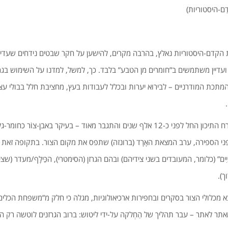
ַם-היסטוריות)
ּיות הקדם-היסטוריות נאלץ, בהרבה מקרים, להישען על חקר שבטים נידחים שעדיי
ועדיין משתמשים ב”חומרים מן הטבע” בלבד. כך, למשל, למדנו על השימוש בגרז
המתכת המודרניים – לבירוא יערות ובכלל לעבודות בעץ, מחציבת חלל בבולי ע
שנים והתגבר מאוד – בעיקר באבן-צוֹר כחומר-גלם (
ני הספירה, ערב המצאת האָרָד (ברונזה) שתפס את מקום הצור. בתקופה זא
יִים” (כלומר, המעובדים בשני צידיהם) ובהם הגרזן (הסימטרי), הכֵּילָף/מעדר (שצי
ך).
א מכלולי הצור בסקרים ובחפירות ארכיאולוגיות, מגלה כי חלק מ”משפחת הכלים הד
 מאתר לאתר – עבר תהליך של הַחְלקה על-ידי ליטוש: ברוב הגרזנים לוטשה רק החֻ