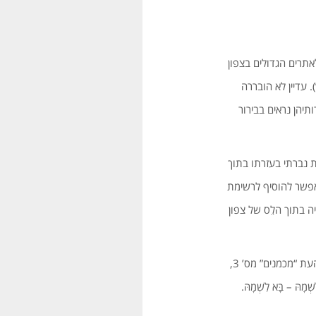
אתרים הגדולים בצפון
 עדיין לא הובררה
תיהן נראים בבירור
נת 1985 לקחתי גרזן-צור בלתי מלוטש, בן התקופה הנזכרת לעיל ובמשך 4 שעות נברתי בעזרתו בתוך
שאפשר להוסיף לרשימת
רייה בתוך הלֵס של צפון
כתבתי על כך מחקר (המתועד בצילומים שבוצעו במהלך הכרייה) והוא התפרסם שנה לאחר מכן בכתב העת “מכמנים” מס’ 3,
ּ – בָּא לִשְׁמָהּ.