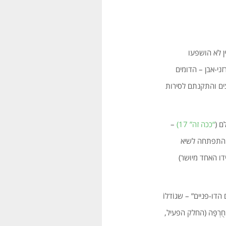
ן לא הושפעו
ני-אבן – הדומים
צים והתקנתם לסירות
“ככה זה” 17)
–
ת התפתחה לשיא
דו האחד מיוּשר)
ו-פניים” – שגוֹדלוֹ
רְפָּה (החלק הפעיל,