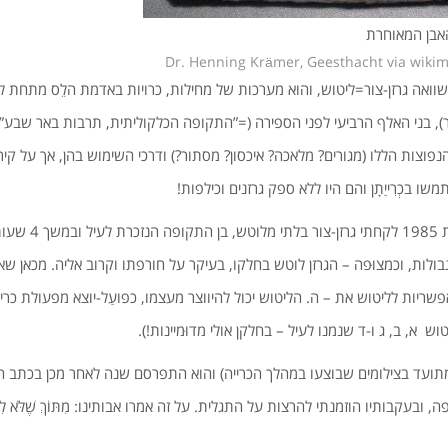
האבן המאוחרת
Dr. Henning Krämer, Geesthacht via wikim
שוואה גרזן-צור=ליטוש, והוא מערכות של מחילות, כרויות באדמת הלֵס מתחת ל
), בני האלף הרביעי לפני הספירה (=”התקופה הכלקוליתית, תרבות באר שבע”).
וצות הללו (מגורים? מלאכה? איכסון? מסתור?) ודרכי השימוש בהן, אך על קירו
 בכְרִייַתָן והם היו ללא ספק גרזנים וכילפות!
ואז עלה בי הרעיון: בש
גבולות, וכמצוּפה – הגרזן לוטש בחלקו, בעיקר על חורפתו וקרוב אליה. מכאן 
ל 4 סיבות אפשריות לליטוש את – ה. הליטוש יכול להיווצר מעצמו, כפועַל-יוצא מפעולת כ
וש א, ב, ג ו-ד שנמנו לעיל – בחלקן אולי מדוּמיינות!).
בעקבותיו הוזמנתי להרצות על התגלית. על זה אמרו אבותינו: מִתּוֹךְ שֶׁלֹּא לִשְׁמָה