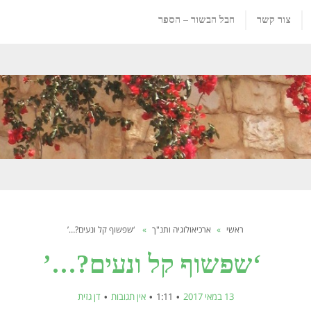
צור קשר
חבל הבשור – הספר
ראשי
»
ארכיאולוגיה ותנ"ך
»
‘שפשוף קל ונעים?…’
‘שפשוף קל ונעים?…’
13 במאי 2017
1:11
אין תגובות
דן גזית