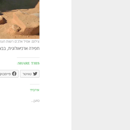
צילום: אמיל אלג'ם רשות העת
חפירה ארכיאולוגית, בבא
SHARE THIS:
טוויטר
פייסבוק
אהבתי
טוען...