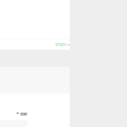
« הקודם
שם: *