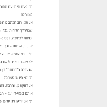
ת’: פעם הייתי עם ההורי
מציורים!
א’: אכן, רוב הכתבים ה
שבמהלך הדורות עברו תה
ונוחות לכתיבה. לפני כ-500 שנה המציאו את הדפוס – כלומר, פירוק והרכבה של
אותיות ואותות – וכך מ
ת’: ומתי המציאו את הני
א’: שאלה מצוינת! את הנייר המצ
שנערכה ה”חתונה” בין הנ
ת’: לא היו אז ספרים?
א’: דווקא כן, והרבה, ו
אותם בעטי-דיו על – תנ
ת’: אני יודע! אני יודע! 