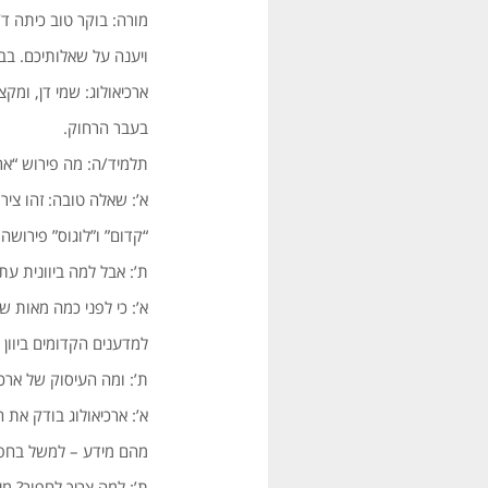
מורה: בוקר טוב כיתה ד’
ויענה על שאלותיכם. בב
ארכיאולוג: שמי דן, ומקצ
בעבר הרחוק.
תלמיד/ה: מה פירוש “ארכ
א’: שאלה טובה: זהו צי
“קדום” ו”לוגוס” פירושה 
ת’: אבל למה ביוונית עת
א’: כי לפני כמה מאות ש
למדענים הקדומים ביוון
ת’: ומה העיסוק של ארכי
א’: ארכיאולוג בודק את
מהם מידע – למשל בחפי
ת’: למה צריך לחפור? מי