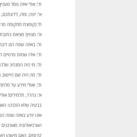
ת’: אולי איזה פסל מעניין
א’: יפה; ומה, לדעתכם, ג
ת’ (קופצת ממקומה מרוב 
א’: מצויין! מציאת כתוב
ת’: באיזה שפה הם דיברו
ת’: אילו שמות פרטיים הי
ת’: מי היה המנהיג שלהם
ת’: מה היה שם היישוב ה
ת’: ואולי מידע על מלחמו
א’: נהדר, תלמידים! אולי
בבעיה שלא הזכרנו: הארכ
אינו יודע באיזה שפה הכ
הארכיאולוגיה מאורגנים 
קדומים. האם מישהו רא