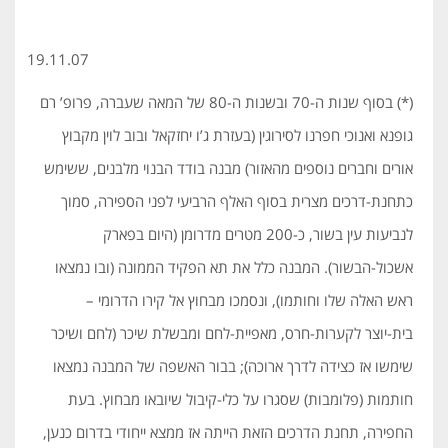
19.11.07
(*) בסוף שנות ה-70 ובשנות ה-80 של המאה שעברה, פרופ’ רם
גופנא ואנוכי חפרנו לסירוגין (בעזרת ג’ו יחזקאל ובוב לוין מקבוץ
אורים וחברים נוספים מהאזור) מבנה בודד הבנוי מלבנים, ששימש
כתחנת-דרכים מצרית בסוף האלף הרביעי לפני הספירה, סמוך
לנביעות עין בשור, כ-200 מטרים מדרומן (היום בפארק
אשכול-הבשור). המבנה כלל את תא הפקיד הממונה (ובו נמצאו
ראש האלה שלו וחותמו), ונסמכו מבחוץ אל קירו הדרומי –
בית-יוצר לקערות-חרס, מאפיית-לחם ומבשלת שיכר (לחם ושיכר
שימשו אז כצידה לדרך ארוכה); בבור האשפה של המבנה נמצאו
חותמות (פלומבות) שסגרו על כלי-קיבול שיובאו מבחוץ. בעת
החפירה, תחנת הדרכים הזאת הייתה אז ממצא ייחודי בדרום כנען,