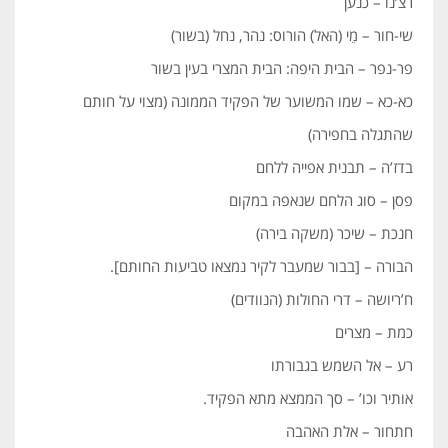
רצ’נו – כנען
שי-חור – מֵי (האל) הורוס: נהר, נחל (בשור)
פר-נפר – הבית היפה: הבית המצרי בעין בשור
כא-כא – שמו המשוער של הפקיד הממונה (מצוי על חותם
שהתגלה בחפירה)
בדז’ה – תבנית אפייה ללחם
פסן – סוג הלחם שנאפה במקום
חנכת – שיכר (משקה בירה)
הבורה – [בבור שמעבר לקיר נמצאו טביעות החותם].
ח’ריושה – דרי החולות (הנוודים)
כמת – מצרים
רע – אל השמש בגבורתו
אותיר וכו’ – סך הממצא מתא הפקיד.
חתחור – אלת האהבה