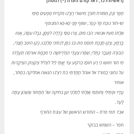
[ראשית-לכל, ראו קודם הערה (*) למטה]
חֶפֶּר זִנֵּק ממזרח חוֹרֵךְ מישורי רֶצֶ’נוּ מקדיח מַפְעִים מֵימֵי
שִׁי-חוֹר נוכַח פֶּר-נֶפֶר, שוזף פְּנֵי כַּא-כַּא המנופף
אַלָּתוֹ מעיז אנשיו: הבו מים, צְרוּ טַסֵּי בֶּדְזָ’ה לפֶּסֶן, גִּבְלוּ עִסָּה, אֲפוּ
בָּרֶמֶץ, צְקוּ חֶנְכֶּת תוסס פת-בג נִתָּן לנתיני מַלְכֵּנוּ; נָקוּ היטב חֲצֵרִי,
הַבּוֹרָהּ מְעֵבֶר כָּתְלִי; שִׁמְרוּ צַעֲדֵי הַחָ’רְיוֹשָׁה כי מִכֶּמֶת אורחָה תַעֲלֶה!
חֵי חוֹר חוּשוּ כי רֵע חוֹ­פֵז ברקיע עַד יֶאֱתֵי לַיִל לצליל צקצוק הציקָדות
על גחוני בַמורד אל אוהל חֶמְדַּתִּי בת רצ’נו הנאוה אחליקה בסתר,
אותיר
עֲדָיַי וּפְתִילִי וְחוֹתַמִי וְאַלָּתִי לְמַלְכִּי יַעַן בחיקהּ של חַתְחוֹר אֶשְׁכּוֹן עַתָּה
לָעָד.
אבד תפי פרת – החודש הראשון של עונת החורף
חפר – השמש בבוקר