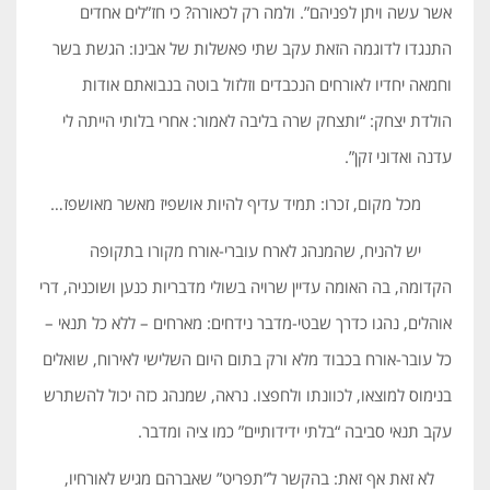
אשר עשה ויתן לפניהם”. ולמה רק לכאורה? כי חז”לים אחדים
התנגדו לדוגמה הזאת עקב שתי פאשלות של אבינו: הגשת בשר
וחמאה יחדיו לאורחים הנכבדים וזלזול בוטה בנבואתם אודות
הולדת יצחק: “ותצחק שרה בליבה לאמור: אחרי בלותי הייתה לי
עדנה ואדוני זקן”.
מכל מקום, זכרו: תמיד עדיף להיות אושפיז מאשר מאושפז…
יש להניח, שהמנהג לארח עוברי-אורח מקורו בתקופה
הקדומה, בה האומה עדיין שרויה בשולי מדבריות כנען ושוכניה, דרי
אוהלים, נהגו כדרך שבטי-מדבר נידחים: מארחים – ללא כל תנאי –
כל עובר-אורח בכבוד מלא ורק בתום היום השלישי לאירוח, שואלים
בנימוס למוצאו, לכוונתו ולחפצו. נראה, שמנהג כזה יכול להשתרש
עקב תנאי סביבה “בלתי ידידותיים” כמו ציה ומדבר.
לא זאת אף זאת: בהקשר ל”תפריט” שאברהם מגיש לאורחיו,