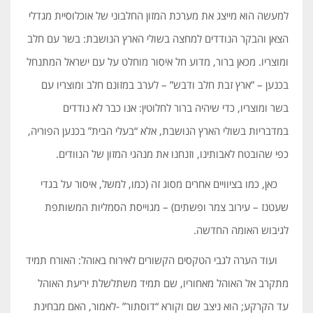
למעשה הוא מייצג את מערכת המזון החלבוני של אוכלוסיית מגדלי
הצאן והבקר הנודדים למחצה בשולי הארץ הנושבת: בשר עם חלב
ומוצריו. מכאן ברור, מדוע חל איסור מוחלט על עם ישראל המתנחל
בכנען – ”ארץ זבת חלב ודבש” – לערב במזונם חלב ומוצריו עם
בשר ומוצריו, כדי שיהיה ברור לחלוטין: אנו כבר לא נודדים
במדבריות בשולי הארץ הנושבת, אלא “בעלי הבית” בכנען הפוריה,
כפי שהובטח לאבותינו, וזנחנו את מנהגי המזון של הנוודים.
כאן, כמו בציוויים אחרים מסוג זה (כמו, למשל, איסור על בגדי
שעטנז – עירוב צמר ופשתים) – מגוייסת הסמליות המשותפת
לגיבוש האומה החדשה.
ועוד הערה לגבי הטקסים הקשורים לאירוח באוהל: האורח תמיד
מתקרב אל האוהל מאחוריו, שם תמיד משתלשלת יריעת האוהל
עד הקרקע; הוא ניצב שם וקורא “דוסתור” -לאמור, האם מבחינת