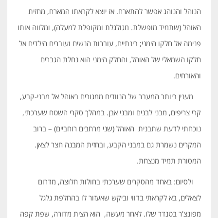
הנוהל והנוהג אפשר להתארח. אז יוצא לקראתו המארח, מחזית
האוהל (שתמיד מופשלת. מגולגלת ומקופלת למעלה), ומלווה אותו
פנימה אל חלקו הימני; בינתיים, עוברות הנשים ועוברים הילדים אל
חלקו השמאלי של האוהל, והחלק הימני הוא נחלת הגברים
והאורחים.
מענין ביותר המעבר של הנוודים ממגורים באוהל אל מבני-קבע,
קרי צריפים, מבני לבנים ומבני אבן. במהלך סקרי השטח שערכתי,
נוכחתי לדעת שתבנית האוהל (שני מרחבים רוחביים) – ברוב
המקרים נשמרת גם במבני הקבע, ובחזית המבנה חצר לצאן.
המסורת תמיד מנצחת.
ולסיום: באחד מהסקרים שערכתי בחולות חלוצה, מדרום
לצאלים, בא לקראתי בדווי וביקש שאעזור לו בהחלפת גלגל
מפונצ’ר בטנדר שלו. לאחר מעשה, הוא הצית מדורה, שפת קפה