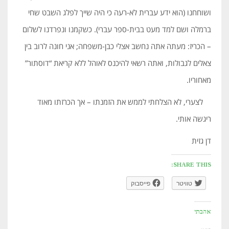
ושוחחנו (הוא ידע עברית לא-רעה כי היה שייך לפלג השבט שחי
ברמלה ושם למד מעט בבית-ספר עברי). כשקמנו ונפרדנו לשלום
– הכריז: מעתה אתה נחשב אצלי כבן-משפחה; אני חונה לרוב בין
צאלים לגבולות, ואתה רשאי להיכנס לאוהל ללא קריאת “דוסתור”
מאחוריו.
לצערי, לא הצלחתי לממש את הזמנתו – אך הכרזתו מאוד
ריגשה אותי.
דן גזית
SHARE THIS:
טוויטר
פייסבוק
אהבתי