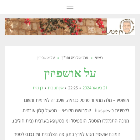
תפריט
ראשי
»
ארכיאולוגיה ותנ"ך
»
על אושפיזין
על אושפיזין
21 בינואר 2024
22:25
אין תגובות
דן גזית
אושפיז – מלה ממקור פרסי, כנראה, שעברה לארמית ומשם
ללטינית כ-hospes שפרושהּ מלונאי = מפעיל מְלון-אורחים.
ממנה התגלגלו הוסטל, הוספיטל ומוּסְטָשְׁפַא בערבית (בית חולים).
המונח אושפיז הגיע לארץ בתקופה הצלבנית ואז נכנס לספר