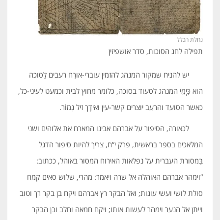
נחלת הכלל
תפילה לחג הסוכות, סדר אושפיזין
יש להניח שמקור המנהג להזמין עוברי-אורַח רעבים לַסוכה
הוא כִּיְמֵי המנהג לסעוד בסוכה, כלומר מחוץ לבית וכמעט לעיני-כל,
כאשר הסועד והרעֵב יוצרים קשר-עין ואידָך זיל גְמוֹר.
לכאורה, הסיפור על אברהם אבינו המארח את אלוהים ושני
המלאכים בספר בראשית, פרק י”ח, צריך להיות סיפור הדגל
בַּמסורת העברית על נפלאות האירוח המסוּר באוהל, ככתוב:
“וימהר אברהם האוהלה אל שרה ויאמר: מהרי, שלוש סאים קמח
סולת לושי ועשי עוגות; ואל הבקר רץ אברהם ויקח בן בקר רך וטוב
וייתן אל הנער וימהר לעשות אותו; ויקח חמאה וחלב ובן הבקר