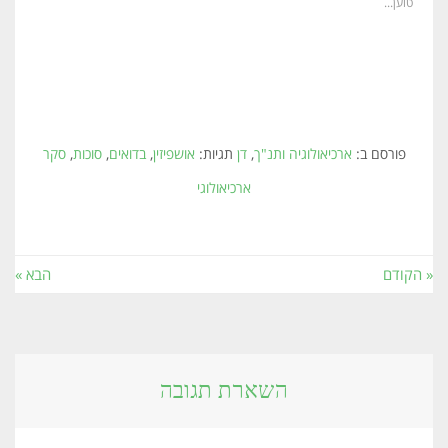
טוען...
פורסם ב:
ארכיאולוגיה ותנ"ך
,
דן
תגיות:
אושפיזין
,
בדואים
,
סוכות
,
סקר
ארכיאולוגי
« הקודם
הבא »
השארת תגובה