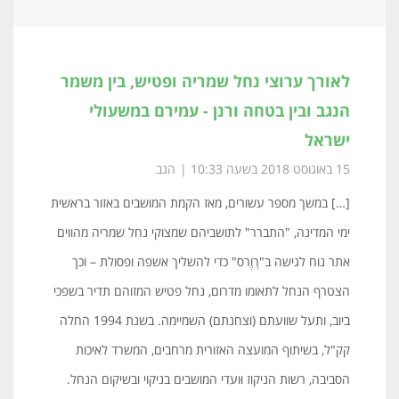
לאורך ערוצי נחל שמריה ופטיש, בין משמר
הנגב ובין בטחה ורנן - עמירם במשעולי
ישראל
15 באוגוסט 2018 בשעה 10:33
הגב
[…] במשך מספר עשורים, מאז הקמת המושבים באזור בראשית
ימי המדינה, "התברר" לתושביהם שמצוקי נחל שמריה מהווים
אתר נוח לגישה ב"רֶוֶרס" כדי להשליך אשפה ופסולת – וכך
הצטרף הנחל לתאומו מדרום, נחל פטיש המזוהם תדיר בשפכי
ביוב, ותעל שוועתם (וצחנתם) השמיימה. בשנת 1994 החלה
קק"ל, בשיתוף המועצה האזורית מרחבים, המשרד לאיכות
הסביבה, רשות הניקוז וּועדי המושבים בניקוי ובשיקום הנחל.