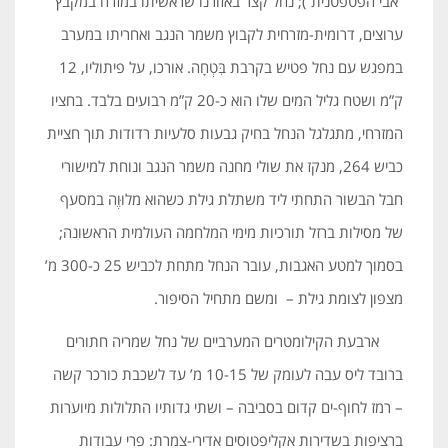
“אבי הפטפטנית”); נחל קצר באזורנו שראשיתו במזרח במקבץ
ערוצים, דרומית-מזרחית לקבוץ משמר הנגב ואחריתו במערב
במפגש עם נחל פטיש בקרבת בִּטְחָה. אורכו, על פיתוליו, 12
ק”מ ושטח גליל המים שלו הוא כ-20 ק”מ רבועים בלבד. בחציו
המזרחי, מתגלגל הנחל בחיק גבעות סלעיות רדודות תוך חציית
כביש 264, מנקז את שולי מחנה משמר הנגב ונוחת למישורי
חבל הבשור התחתי ליד משתלת גילת כשהוא מלוּוֶה במסעף
של מסילות ברזל תורכיות מימי המלחמה העולמית הראשונה;
בסמוך למטע האגבות, עובר הנחל מתחת לכביש 25 כ-300 מ’
מצפון לצומת גילת – ומשם מתחיל הסיפור.
ארבעת הקילומטרים המערביים של נחל שמריה חתורים
ברובד ליס עבה לעומק של 10-15 מ’ עד לשכבת כורכר קשה
– רמז לחוף-ים קדום בסביבה – ושתי גדותיו התלולות מיוערות
ברציפות בשדירות אקליפטוסים אדירי-צמרת: פרי עבודות