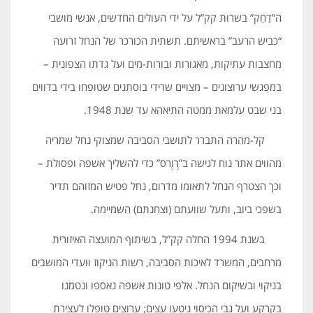
ה”דַחַק” בשרוּת קק”ל על ידי העולים החדשים, אנשי מושבי
“כביש הרעב” בראשיתם. תשתית הכורכר של הנחל זרועה
מחצבות עתיקות, מאגורות ובורות-מים ועל גדתו הצפונית –
במפגשי ערוצונים – מצויים שרידי בוסתנים שטופחו בידי בדווים
בני שבט עלמאת ממטה התיאהא עד שנת 1948.
קל-מהרה התברר לתושבי הסביבה שמצוקי נחל שמריה
מהווים אתר נוח לגישה ב”רֶוֶרס” כדי להשליך אשפה ופסולת –
וכך הצטרף הנחל לתאומו מדרום, נחל פטיש המזוהם תדיר
בשפכי ביוב, ותעל שוועתם (וצחנתם) השמיימה.
בשנת 1994 החלה קק”ל, בשיתוף המועצה האיזורית
מרחבים, המשרד לאיכות הסביבה, רשות הניקוז וּועדי המושבים
בניקוי ובשיקום הנחל. אלפי טונות אשפה נאספו ונטמנו
בקרקע ועל גבי הכיסוי ניטעו עצים; ערוצים טופלו לעצירת