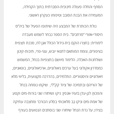
הסחף והחלה פעולה חינוכית-הסברתית בתוך הקהילה,
המעמידה את הבנת הסובב וטיפוחו כעקרון ראשוני.
גולת הכותרת של המבצע היה שיתופו הפעיל של ביה”ס
היסודי-אזורי “מרחבים”. בית הספר נבחר לשמש מעבדה
לימודית: בחצרו הוקם בית-גידול הכולל אגן לח, סככת תצפית
בציפורים, צומח המותאם לתנאי יובש, עצי-פרי, תיבות-קינון
ושולחנות-האכלה. הלימוד מיושם בתצפיות בנחל, המשמש
כמסדרון אקולוגי בעל ערכים גיאולוגיים, ארכיאולוגיים, בוטאניים,
זיאולוגיים והיסטוריים. התלמידים, בהדרכה מקצועית, בליווי מלא
של הוריהם ובתמיכה של ציוד קק”לי, שיקמו גומחה בנחל
והפכוהָּ לגן-עדן בזעיר-אנפין: ניקו ושיחזרו שני בורות-מים וקטע
של אמת-מים וניקו גֵב מלאכותי בסלע הכורכר ומחצבה עתיקה
בצידו; על גדת הנחל שיחזרו שני בוסתנים הנטועים בעורף