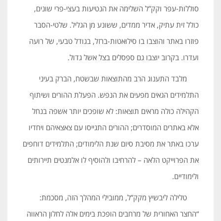
סוללות-עפר וקק”ל השלימה את הנטיעות בעצי-פרי שונים,
כולל זית עתיק, אדיר ממדים, ששונע מן הגליל. שלטי-הסבר
פוזרו באתר והוצבו בו סילוּאטות-ברזל, בגודל טבעי, של רועה
ועדרו. בקרוב יוצבו גם ספסלים בצל אשל גדול.
מלבד התענוג הרב מהתוצאות שבשטח, הברק בעיני
התלמידים הגאים מפעים את הנפש. הפעלת ההורים ושיתוף
הקהילה כולה מראים תוצאות: לא שופכים יותר אשפה בנחל
אלא באתרים המוסדרים; ההורים התגייסו עם צאצאיהם ויחדיו
ערכו באתר את מסיבת סיום שנת הלימודים; התלמידים דוחפים
את הפרוייקט הלאה – להרחיבו ולהוסיף לו אלמנטים תיירותים
ולימודיים.
טלילה ליבשיץ מקק”ל, ממובילי המהלך הזה, מסכמת:
“החצר האחורית של מרחבים הופכת בימים אלה לחלון הראווה