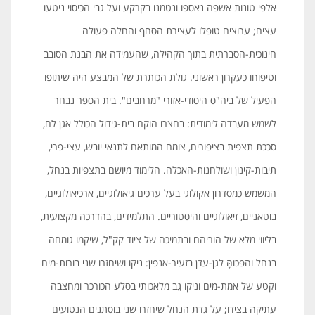
אלפי טונות אשפה נאספו ונטמנו בקרקע ועל גבי הכיסוי ניטעו
עצים; ערוצים טופלו לעצירת הסחף והחלה פעולה
חינוכית-הסברתית בתוך הקהילה, שהעמידה את הבנת הסובב
וטיפוחו כעקרון ראשוני. גולת הכותרת של המבצע היה שיתופו
הפעיל של ביה"ס היסודי-אזורי "מרחבים". בית הספר נבחר
לשמש מעבדה לימודית: בחצרו הוקם בית-גידול הכולל אגן לח,
סככת תצפית בציפורים, צומח המותאם לתנאי יובש, עצי-פרי,
תיבות-קינון ושולחנות-האכלה. הלימוד מיושם בתצפיות בנחל,
המשמש כמסדרון אקולוגי בעל ערכים גיאולוגיים, ארכיאולוגיים,
בוטאניים, זיאולוגיים והיסטוריים. התלמידים, בהדרכה מקצועית,
בליווי מלא של הוריהם ובתמיכה של ציוד קק"ל, שיקמו גומחה
בנחל והפכוהָּ לגן-עדן בזעיר-אנפין: ניקו ושיחזרו שני בורות-מים
וקטע של אמת-מים וניקו גֵב מלאכותי בסלע הכורכר ומחצבה
עתיקה בצידו; על גדת הנחל שיחזרו שני בוסתנים הנטועים