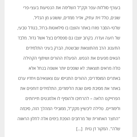
בעורף סוללות-עפר וקק"ל השלימה את הנטיעות בעצי-פרי
שונים, כולל זית עתיק, אדיר ממדים, ששונע מן הגליל.
שלטי-הסבר פוזרו באתר והוצבו בו סילוּאטות-ברזל, בגודל טבעי,
של רועה ועדרו. בקרוב יוצבו גם ספסלים בצל אשל גדול. מלבד
התענוג הרב מהתוצאות שבשטח, הברק בעיני התלמידים
הגאים מפעים את הנפש. הפעלת ההורים ושיתוף הקהילה
כולה מראים תוצאות: לא שופכים יותר אשפה בנחל אלא
באתרים המוסדרים; ההורים התגייסו עם צאצאיהם ויחדיו ערכו
באתר את מסיבת סיום שנת הלימודים; התלמידים דוחפים את
הפרוייקט הלאה – להרחיבו ולהוסיף לו אלמנטים תיירותים
ולימודיים. טלילה ליבשיץ מקק"ל, ממובילי המהלך הזה, סיכמה
"החצר האחורית של מרחבים הופכת בימים אלה לחלון הראווה
שלה". המקור דן גזית […]