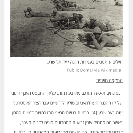
חיילים עותמניים בעמדות הגנה לייד תל שרע
Public Domai via wikimedia
התקפה חזיתית
רכס נתיבות-סעד מורכב מארבע רמות, עליהן התבסס האגף הימני
של קו ההגנה העות’מאני ובשוליו הדרומיים עבר הציר האיסטרטגי
עזה-באר שבע [4]. הרמות בנויות מרצף התגבהויות דמויות סהרון,
כאשר המיפתחים שבין זרועות הסהרונים פונים לדרום-מערב,
לדרום ולדרום-מזרח. פני השטח של זרועות הסהרונים היו גלוניים,