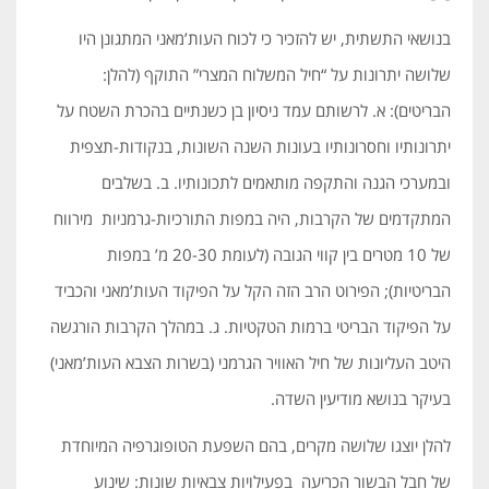
בנושאי התשתית, יש להזכיר כי לכוח העות’מאני המתגונן היו
שלושה יתרונות על “חיל המשלוח המצרי” התוקף (להלן:
הבריטים): א. לרשותם עמד ניסיון בן כשנתיים בהכרת השטח על
יתרונותיו וחסרונותיו בעונות השנה השונות, בנקודות-תצפית
ובמערכי הגנה והתקפה מותאמים לתכונותיו. ב. בשלבים
המתקדמים של הקרבות, היה במפות התורכיות-גרמניות מירווח
של 10 מטרים בין קווי הגובה (לעומת 20-30 מ’ במפות
הבריטיות); הפירוט הרב הזה הקל על הפיקוד העות’מאני והכביד
על הפיקוד הבריטי ברמות הטקטיות. ג. במהלך הקרבות הורגשה
היטב העליונות של חיל האוויר הגרמני (בשרות הצבא העות’מאני)
בעיקר בנושא מודיעין השדה.
להלן יוצגו שלושה מקרים, בהם השפעת הטופוגרפיה המיוחדת
של חבל הבשור הכריעה בפעילויות צבאיות שונות: שינוע