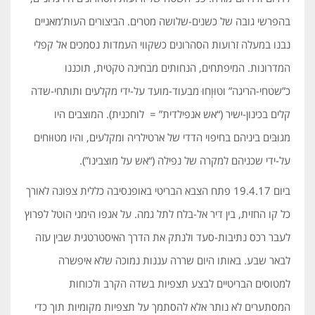
בהפרשי גובה של כשנים-שלושה מטרים. הביצורים העות’מאניים
נבנו במעלה זרועות הסהרונים כשקווי העמדות נסמכים אל קפלי
המדרונות. המיפתחים, הנחותים מבחינה טקטית, תוכננו
כ”שטחי-הריגה” וטוּוְחוּ מבעוד-מועד על-ידי מקלעים ותותחי-שדה
קלים בכינון-ישיר (“אש אנפילדית” = לוחכנית). המוצבים היו
מגוּבּים ביניהם בחיפוי הדדי של ארטילריה ומקלעים, והיו מטוּוחים
על-ידי שכניהם למקרה של נפילה (“אש על מוצבינו”).
ביום 19.4.17 פתח הצבא הבריטי באופנסיבה כללית צפונה לאורך
כל קו החזית, בין דיר אל-בלח לתל גמה. על אגפו הימני הוטל לפרוץ
לעבר רכס נתיבות-סעד ולנתק את הדרך האיסטרטגית שבין עזה
לבאר שבע. באותו היום שררה עננות נמוכה שלא איפשרה
למטוסים הבריטיים לבצע תצפיות בשדה הקרב ולכוחות
המסתערים לא נותר אלא להסתמך על תצפיות מקומיות תוך כדי