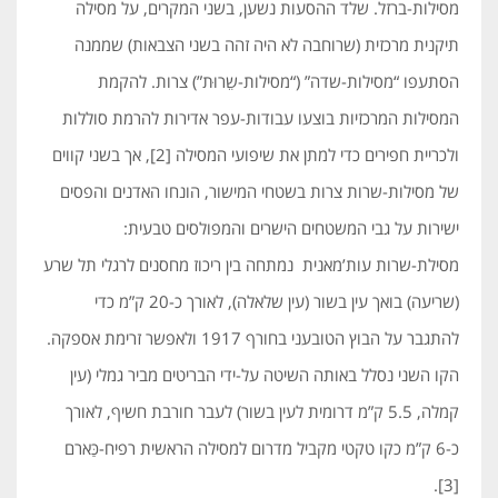
מסילות-ברזל. שלד ההסעות נשען, בשני המקרים, על מסילה
תיקנית מרכזית (שרוחבה לא היה זהה בשני הצבאות) שממנה
הסתעפו “מסילות-שדה” (“מסילות-שֵרוּת”) צרות. להקמת
המסילות המרכזיות בוצעו עבודות-עפר אדירות להרמת סוללות
ולכריית חפירים כדי למתן את שיפועי המסילה [2], אך בשני קווים
של מסילות-שרות צרות בשטחי המישור, הונחו האדנים והפסים
ישירות על גבי המשטחים הישרים והמפולסים טבעית:
מסילת-שרות עות’מאנית נמתחה בין ריכוז מחסנים לרגלי תל שרע
(שריעה) בואך עין בשור (עין שלאלה), לאורך כ-20 ק”מ כדי
להתגבר על הבוץ הטובעני בחורף 1917 ולאפשר זרימת אספקה.
הקו השני נסלל באותה השיטה על-ידי הבריטים מביר גמלי (עין
קמלה, 5.5 ק”מ דרומית לעין בשור) לעבר חורבת חשיף, לאורך
כ-6 ק”מ כקו טקטי מקביל מדרום למסילה הראשית רפיח-כַּארם
[3].