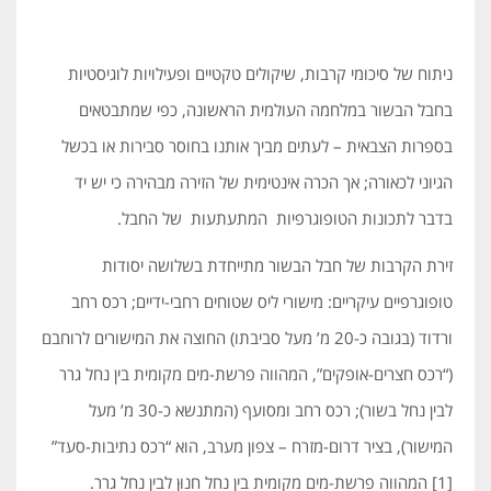
ניתוח של סיכומי קרבות, שיקולים טקטיים ופעילויות לוגיסטיות
בחבל הבשור במלחמה העולמית הראשונה, כפי שמתבטאים
בספרות הצבאית – לעתים מביך אותנו בחוסר סבירות או בכשל
הגיוני לכאורה; אך הכרה אינטימית של הזירה מבהירה כי יש יד
בדבר לתכונות הטופוגרפיות המתעתעות של החבל.
זירת הקרבות של חבל הבשור מתייחדת בשלושה יסודות
טופוגרפיים עיקריים: מישורי ליס שטוחים רחבי-ידיים; רכס רחב
ורדוד (בגובה כ-20 מ’ מעל סביבתו) החוצה את המישורים לרוחבם
(“רכס חצרים-אופקים”, המהווה פרשת-מים מקומית בין נחל גרר
לבין נחל בשור); רכס רחב ומסועף (המתנשא כ-30 מ’ מעל
המישור), בציר דרום-מזרח – צפון מערב, הוא “רכס נתיבות-סעד”
[1] המהווה פרשת-מים מקומית בין נחל חנוּן לבין נחל גרר.