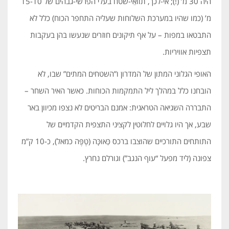
היה 30 מ’ (!); אי-לכך, תוואֵי-שטח בעלי הפרשי-גבהים של 15-10
מ’ (כמו שהיו במערכת השלוחות שעליה התחפר הכוח) כלל לא
התבטאו במפות – על אף תיקונים חוזרים שנעשו בהן בעקבות
תצפיות אוויריות.
האופי הגלוני המתון של המדרון ו”השטחים המתים” שבו, לא
הובחנו כלל במהלך ליל התמקמות הכוחות. כאשר האיר השחר –
התבררה השגיאה הטראגית: אמנם הבריטים לא נצפו מכיוון באר
שבע, אך היו גלויים לחלוטין לקציני התצפית הקדמיים של
התותחים התורכיים שהוצבו ברכס כַּאוּכָּה (טֶפֶּה כמאל), כ-10 ק”מ
צפונה (ליד מפעל “עוף הנגב”) וגורלם נחרץ.