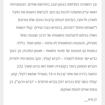
וכך התארכה המלחמה בצפון הנגב בחודשים אחדים. הטופוגרפיה
הזאת עדיין ממשיכה להכות גם כיום: לכבישים החוצים את החבל
לאורכו ולרוחבו, נקלעים לעתים קרובות נהגים שלא מודעים
ל”שטחים מתים” לפניהם, בהפרשי-גובה זעירים. קפלי השטח
האלה גורמים להעלמות פתאומית של הרכב שנצפה ממול
ממרחק, והופעתו הפתאומית לא פחות – ממש ממול. בלילה
נוספות גם תופעות של סינוּור פתאומי – מאותן הסיבות; וכך הופך
כביש ישר ופתוח לכאורה – לכביש קטלני, עקב טופוגרפיה ייחודית.
הכביש המסוכן ביותר בקטגוריה הזאת הוא כביש האורך 232
החוצה בדרכו את איזור קרבות ה-19 באפריל שתוארו לעיל; קטע
קטלני נוסף קיים בכביש 241 (כביש מרחבים = “כביש הרעב”), בין
צומת אורים לצומת אופקים.
דן גזית