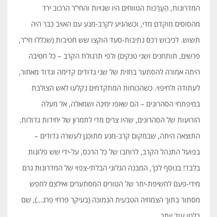
המדרונות, הַעֲרָכות הטווחים היו שגויות והחי”ר הרכוב ירד
מהסוסים מוקדם מדי, וכשהגיע לקרב-מגע עם האויב כבר היה
תשוש. לכיבוש רכס נתיבות-סעד הוקצו שש חטיבות (שכללו חי”ר,
פרשים, תותחנים ושני טנקים) ולפי תרגולת הקרב – כל חטיבה
היתה אמורה להסתער בחזית של שני גדודים קדימה וגדוד מאחור,
לעתודה ולחיפוי. כשהכוחות המתקדמים נקלעו לאש הצולבת
במיפתחי הסהרונים – הם שאפו ימינה ושמאלה, אל מעלה
הזרועות של הסהרונים, שהיו צרים מדי לתמרוּן של יחידות גדולות.
התוצאה היתה, שבמקום קרב-מגע מתוכנן לעשרה גדודים –
בפועל התנהל הקרב, לרוחבו של כל הרכס, על-ידי שש פלוגות
בלבד! בנוסף לכך, המבנה הגלוני הבלתי-צפוי של המדרונות גרם
מידי-פעם לחשיפת-יתר של הטורים המסתערים ואילצם לחפש
מסתור בתוך הצמחיה הטבעית הנמוכה (בעיקר פרחי פרג…), שם
בלטו עוד יותר.