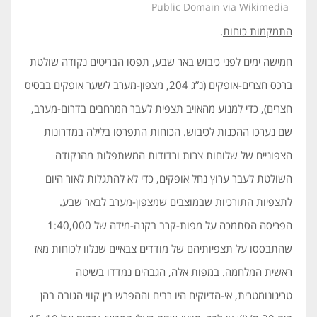
Public Domain via Wikimedia
התמקמות כוחות
.
חמישה ימים לפני כיבוש באר שבע, תפסו הבריטים נקודה שולטת
ברכס חצרים-אופקים (נ”ג 204, מצפון-מערב לשער אופקים בבסיס
חצרים), כדי למנוע מהאויב תצפית לעבר המרחבים בדרום-מערב,
שם נערכו ההכנות לכיבוש. הכוחות התפרסו בלילה במדרונות
הצפוניים של שלוחות צרות ורדודות המשתפלות מהנקודה
השולטת לעבר ערוץ נחל אופקים, כדי לא להתגלות לאור היום
לתצפיות התורכיות שבמוצבים שמצפון-מערב לבאר שבע.
הפריסה הסתמכה על מפות-קרב בקנה-מידה של 1:40,000
שהתבססו על תצפיותיהם של מודדים צבאיים שנלוו לכוחות מאז
ראשית המלחמה. במפות אלה, הגבהים נמדדו בשיטה
טריגונומטרית, אי-הדיוקים היו רבים וההפרש בין קווי הגובה בהן