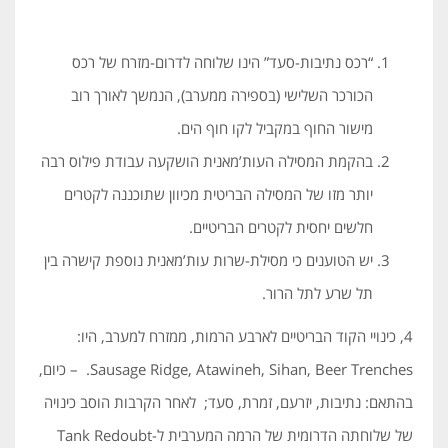
“רכס נתיבות-סעד” הינו שלוחה לדרום-מזרח של רכס
הכורכר השלישי (בספירה ממערב), הנמשך לאורך רוב
מישור החוף במקביל לקו חוף הים.
בהקמת המסילה העות’מאנית הושקעה עבודת פילוס רבה
יותר מזו של המסילה הבריטית מכיוון שתוכננה לקטרים
חלשים יחסית לקטרים הבריטיים.
יש הטוענים כי מסילת-שרות עות’מאנית נוספת קישרה בין
תל שרע לתל הרור.
4, כינויי הקוד הבריטיים לארבע הרמות, ממזרח למערב, היו:
Sausage Ridge, Atawineh, Sihan, Beer Trenches. – כיום,
בהתאם: נתיבות, יזרעם, זמרת, סעד; לאחר הקרבות הוסב כינויה
של שלוחתה הדרומית של הרמה המערבית ל-Tank Redoubt