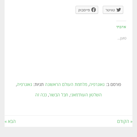
טוויטר
פייסבוק
אהבתי
טוען...
פורסם ב:
גאוגרפיה
,
מלחמת העולם הראשונה
תגיות:
גאוגרפיה
,
השלטון העות'מאני
,
חבל הבשור
,
ככה זה
« הקודם
הבא »