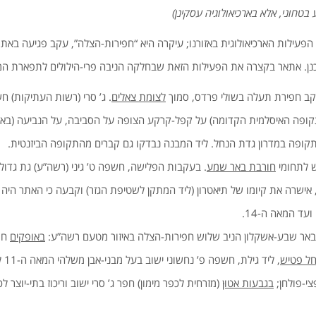
 בטחוני, אלא בארכיאולוגיה עסקינן)
פעילות הארכיאולוגית באזורנו; עיקרה היא “חפירות-הצלה”, עקב פגיעה באתר
כנן. אתאר בקצרה את הפעילות הזאת שבחלקה הניבה פרי-הילולים לתפארת המ
קב חפירת תעלה בשולי פרדס, סמוך
לצומת צאלים
. ג’ סרי (רשות העתיקות) ח
(התקופה האיסלמית הקדומה) על קפל-קרקע הצופה על הסביבה, על הנביעה (באר
תקופה במדרון גדת הנחל. ליד המבנה נבדקו גם קברים מהתקופה הביזנטית.
ש לתחומי
חורבת באר שמע
. בעקבות הפלישה, חשפה ט’ גיני (רשה”ע) גת גדולה ל
 אישרה את קיומו של תיאטרון (ליד המתקן לשטיפת הגזר) וקבעה כי האתר היה
עד המאה ה-14.
 באר שבע-אשקלון הניב שלוש חפירות-הצלה באיזור מטעם רשה”ע:
באופקים
חפר
חל פטיש
, לי
צי-פולחן;
בגבעות אטוּן
(מזרחית לכפר מימון) חפר ג’ סרי ישוב וריכוז בתי-יוצר