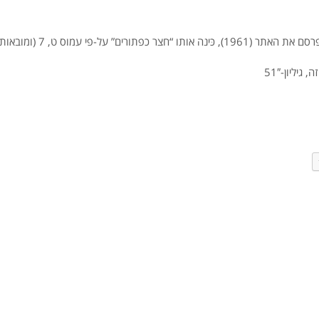
כפתורים” על-פי עמוס ט, 7 (ומובאות נוספות).
יליון-51″