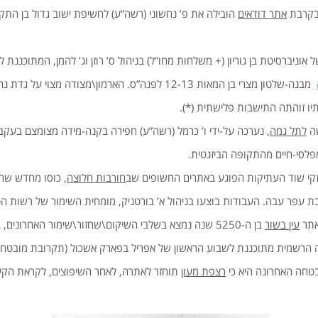
 בקרבת
אתר דודאים
הובילה את פ’ נחשוני (רשה”ע) לחשיפת ישוב גדול בן התק
 אוניברסיטת בן גוריון (+ משלחות מחו”ל) בניהול ס’ רוזן וג’ להמן, המתוכננת
מבנה-שלטון מצרי בן המאות 12-13 לפנה”ס. הארמון\מצודה מצוי על גדת נחל בשור מול שפך
יו זוהתה התישבות פלישתית (*).
שה
לתל גמה
, נערכה על-ידי ו’ כרמל (רשה”ע) חפירה בקנה-מידה מצומצם בעקבו
פלסי-חיים מהתקופה הביזנטית.
זקי שוד העתיקות הפוגע באתרים החשופים שב
חורבות חלוצה
, כוסו מחדש שרי
עפר עבה. העבודות בוצעו בניהול א’ בורטניק, מומחית השימור של רשות הט
אתר
עין בשור
בן ה-5250 שנה נמצא בשלבי השיקום\שחזור\שימור האחרונים, 
 הרשמית מתוכננת לשבוע הראשון של אפריל בפארק אשכול (תקרובת מובטחת
בטחה האחרונה היא כי
רצפת מעון
תוחזר לאתרהּ, לאחר השיפוצים, לקראת הקי