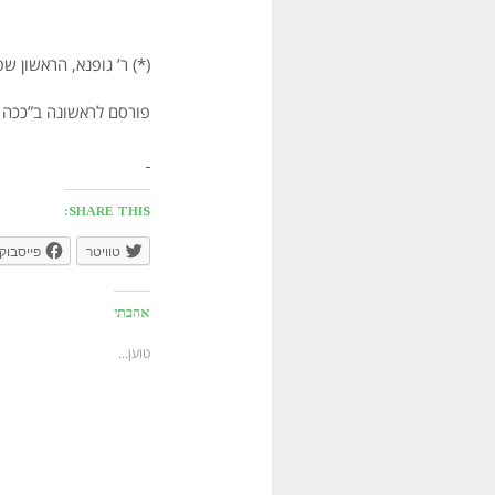
(*) ר’ גופנא, הראשון שפרסם את האתר (1961), כּינה אותו “חצר 
פורסם לראשונה ב”ככה זה, ג
SHARE THIS:
טוויטר
פייסבוק
אהבתי
טוען...