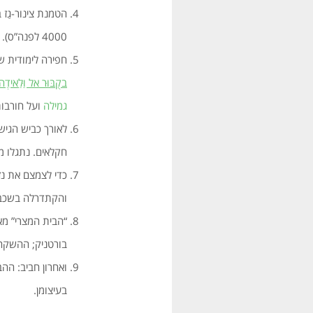
הטמנת צינור-גַז
4000 לפנה”ס).
חפירה לימודית של
בקֻבּוּר אל וַּלַאידֶה
גמילה
ועל חורבות
לאורך כביש הגי
חקלאים. נתגלו מ
כדי לצמצם את נ
והקתדרלה בשכבת 
“הבית המצרי” מ
בורטניק; ההשקה
ואחרון חביב: הה
בעיצומן.