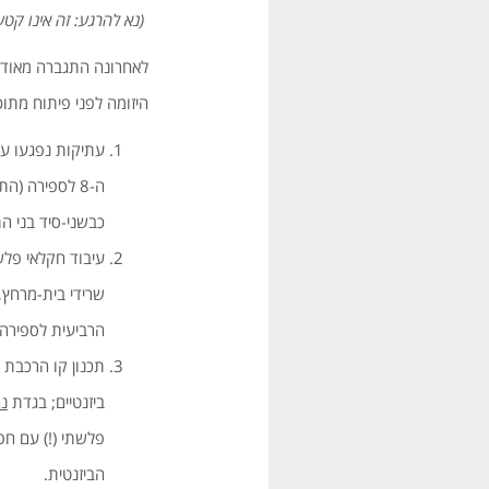
(נא להרגע: זה אינו קטע
לאחרונה התגברה מאוד ה
היזומה לפני פיתוח מתו
עתיקות נפגעו ע
ה-8 לספירה 
כבשני-סיד בני ה
עיבוד חקלאי פל
שרידי בית-מרחץ,
הרביעית לספירה ו
תכנון קו הרכבת
ביזנטיים; בגדת
נ
פלשתי (!) עם חפ
הביזנטית.