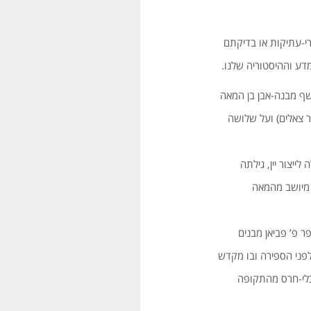
י-עתיקות או בדיקתם
דע וההיסטוריה שלנו.
שף מבנה-אבן בן המאה
 צאלים) ועל שלושה
ייצור יין, גילתה
 מיושב מהמאה
 פ’ פביאן מבנים
ד גילת, חשפה פ’ נחשוני ישוב בעל מבני-אבן משלהי המאה ה-11 לפני הספירה ובו מקדש
 לכלי-חרס מהתקופה