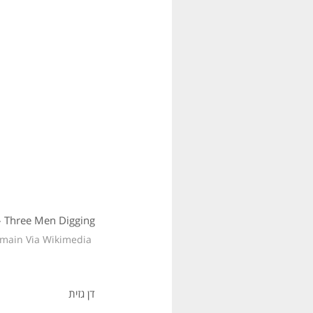
– Three Men Digging
omain Via Wikimedia
דן גזית