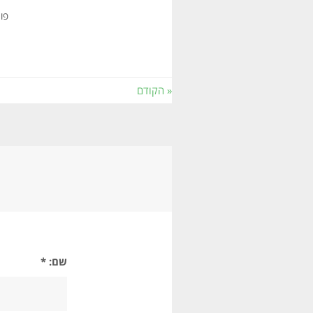
פו
« הקודם
שם: *