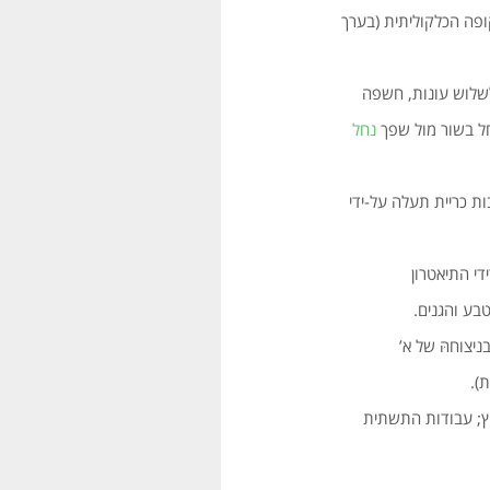
ופה הכלקוליתית (בערך
 לשלוש עונות, חשפה
נחל
ת כריית תעלה על-ידי
די התיאטרון
בע והגנים.
בניצוחהּ של א’
).
ץ; עבודות התשתית