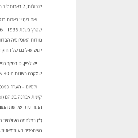
לגבולות; 2 בארות ליד תל שרוחן.
ואם בעניין בארות בנגב
שפרץ 
נוודות האוכלוסיה הבדו
למשוש-ליבם של החוקרים
יש לציין, כי בסקר רגיל
שסקרה בשנות ה-30 של המאה הקודמת את סביבת תל שרוחן, לאחר חפירתו, טעתה בזיהוי שכזה.
ולסיום – הערה סמנטית:
קיימת אבחנה ביניהם (ו
המודרנית, שלושת המונח
(*) במלחמה העולמית הרא
האימפריה העות’מאנית. 