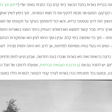
 בכריית בארות בחבל הבשור בימי קדם כבר כתבתי באתר שלי (“
דיפון תוך כד
הקרקע). הפעם אני מנסה להקיף את כל מצאי הבארות, תוך ניסיון לשייך אותן
 שהשיוך הזה לרוב טנטטיבי גרידא, והוא יכול להסתמך בעיקר על תקופתו של האת
תיארוך כרייה סביר קשור לממצא הארכיאולוגי העתיק ביותר המצוי בשאריות הח
ו – תוך כדי שיפוצה בימי קדם. עניין נוסף הראוי לציון הוא שהמקורות הכתובי
 המים היו בעלי נטייה מסויימת למליחות, אך לרוב היא היתה יחסית סבירה לשת
ונה ברשימה זאת היא בארות שנכרו בעת החדשה, שבהן הגיעו למים מלוחים ו
ם). יש להזכיר גם את
קו הרכבת הצבאית הבריטית