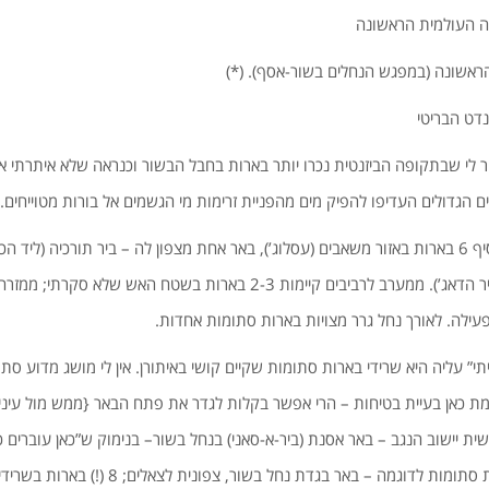
ארות. ברור לי שבתקופה הביזנטית נכרו יותר בארות בחבל הבשור וכנראה שלא איתרתי
 הגדולים העדיפו להפיק מים מהפניית זרימות מי הגשמים אל בורות מטוייחים.
לסיכום זה יש להוסיף 6 בארות באזור משאבים (עסלוג’), באר אחת מצפון לה – ביר תורכיה (
ובאר אחת מדרום לה (ביר הדאג’). ממערב לרביבים קיימות 2-3 בארות בשטח האש
עילה. לאורך נחל גרר מצויות בארות סתומות אחדות.
עליה היא שרידי בארות סתומות שקיים קושי באיתורן. אין לי מושג מדוע סתמ
ימת כאן בעיית בטיחות – הרי אפשר בקלות לגדר את פתח הבאר {ממש מול עיני
ת יישוב הנגב – באר אסנת (ביר-א-סאני) בנחל בשור– בנימוק ש”כאן עוברים כ
שמישהו יפול”…}. בארות סתומות לדוגמה – באר בגדת נ