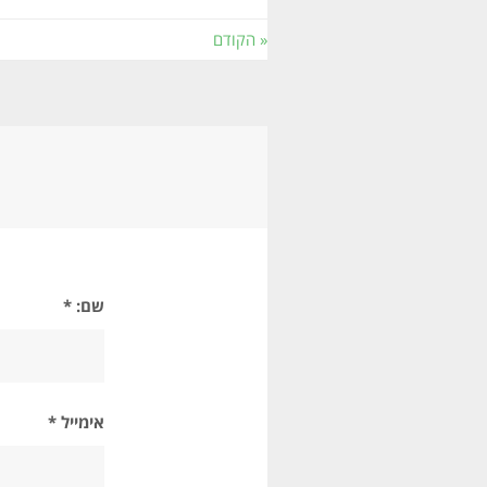
« הקודם
שם: *
אימייל *