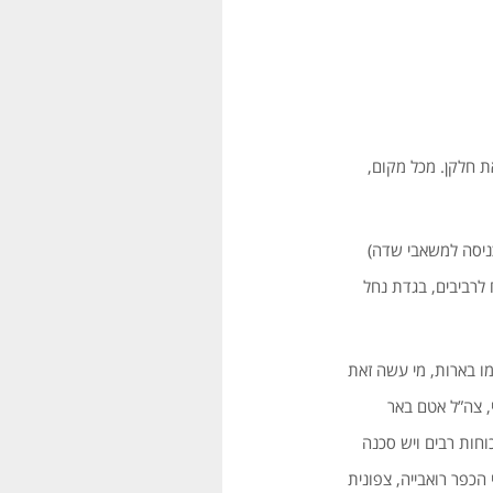
 את חלקן. מכל מקום,
ליד הכניסה למשאבי שדה)
 שלא סקרתי; ממזרח לרביבים, בגדת נחל
ו בארות, מי עשה זאת
, צה”ל אטם באר
וחות רבים ויש סכנה
חל בשור, צפונית לצאלים; 8 (!) בארות בשרידי הכפר רואבייה, צפונית