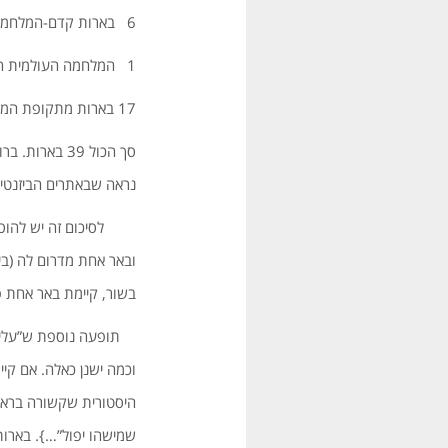
6 בארות קדם-המלחמה העולמית הראשונה
1 המלחמה העולמית הראשונה (במפגש הנחלים בשור-אסף). (*)
17 בארות מתקופת המנדט הבריטי
סך הכול 39 ב
נראה שבאתרים הביזנטיים
בשור, קיימת באר אחת פ
תופעה נוספת ש”עליתי” 
וכמה ישנן כאלה. אם קי
היסטורית שקשורה בראשי