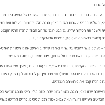
 עסקינן – הרי חובה להזכיר כי החל מסוף שנות העשרים של המאה הקודמת ו
בשנת 1936 , שיפץ השלטון הבריטי עשרות בארות בצפון הנגב, חלקן קדומות; פעילות זאת 
וית ולשפר את הפיקוח עליה. על מבני-העל של רוב הבארות הללו חרטו הקבלנים
 (למשל בבארות אבו-סוסיין, בבארות אבו-בקרה ועוד)…
 – לעתים קשה להבחין בין שרידי באר או שרידי בור-מים; אפילו משלחת הארכיאו
 בספרות המקראית, המונחים “באר”, “בור” (או בור-מים) ו”עין” משמשים בער
כך גם בשפה הערבית הספרותית!); אני מניח (אך אין לי הוכחה לכך) שרק בע
ים הללו קבלו את פירושיהם הנבדלים.
שונה שהו בצפון הנגב, במשך כחצי שנה, כחצי מיליון חיילי הצבא הבריטי ונס
הבריטים העדיפו להשקות את צבאם (כולל רבבות סוסים, פרדים וגמלים) בשאי