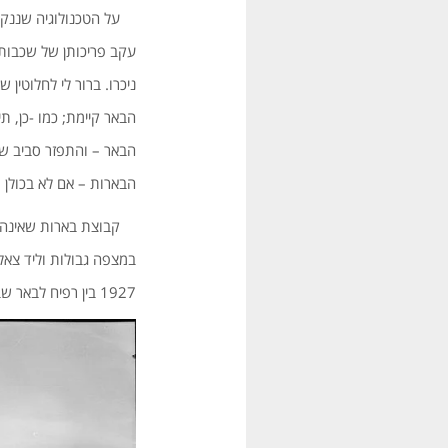
על הטכנולוגיה שננקטה
עקב פריכותן של שכבות 
ניכרו. ברור לי לחלוטין
הבאר קיימת; כמו -כן, 
הבאר – והתפזר סביב שפת
הבארות – אם לא בכולן –
קבוצת בארות שאינה נד
במצפה גבולות וליד צאלי
1927 בין רפיח לבאר שבע, וכמעט בכל תחנותיה נכרו בארות לצרכי קטרי הקיטור; לבארות הללו כמעט ולא נותר זכר.